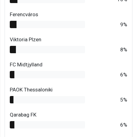
Ferencváros
9%
Viktoria Plzen
8%
FC Midtjylland
6%
PAOK Thessaloniki
5%
Qarabag FK
6%