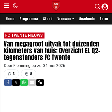
Home
Programma
Stand
Vrouwen
Academie
Forum
FC TWENTE NIEUWS
Van megagroot uitvak tot duizenden
kilometers van huis: Overzicht EL Q2-
tegenstanders FC Twente
Door
Flemming
op
zo. 31 mei 2026
3
8
Delen op Facebook
Delen op Twitter
Delen op Whatsapp
Delen via Mail
Delen via link