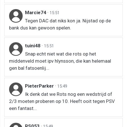
Marcie74
·
15:51
Tegen DAC dat niks kon ja. Nijstad op de
bank dus kan gewoon spelen.
tuini48
·
15:51
Snap echt niet wat die rots op het
middenveld moet ipv hlynsson, die kan helemaal
gen bal fatsoenlij...
PieterParker
·
15:49
Ik denk dat we Rots nog een wedstrijd of
2/3 moeten proberen op 10. Heeft ooit tegen PSV
een fantast...
RS053
·
15:49