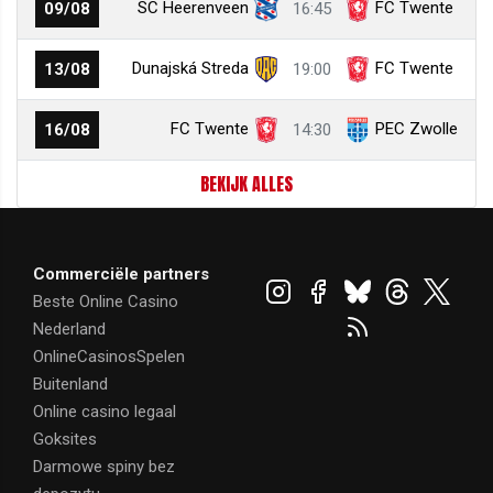
SC Heerenveen
FC Twente
09/08
16:45
Dunajská Streda
FC Twente
13/08
19:00
FC Twente
PEC Zwolle
16/08
14:30
BEKIJK ALLES
Commerciële partners
Beste Online Casino
Nederland
OnlineCasinosSpelen
Buitenland
Online casino legaal
Goksites
Darmowe spiny bez