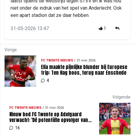
laatst tijdens de wedstrijd tegen STVV en ik was nou
niet onder de indruk van het spel van Anderlecht. Ook
een apart stadion dat ze daar hebben.
31-05-2026 13:47
1
Vorige
FC TWENTE NIEUWS
/
31 mei 2026
Elia maakte pijnlijke blunder bij Europese
trip: Ten Hag boos, terug naar Enschede
4
Volgende
FC TWENTE NIEUWS
/
31 mei 2026
Nieuw bod FC Twente op Adelgaard
verwacht: 'Dé potentiële opvolger van
Rots'
16