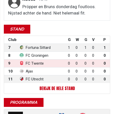
Pröpper en Bruns donderdag foutloos.
Nijstad achter de hand. Niet helemaal fit.
STAND
Club
G
W
G
V
P
7
Fortuna Sittard
1
0
1
0
1
8
FC Groningen
0
0
0
0
0
9
FC Twente
0
0
0
0
0
10
Ajax
0
0
0
0
0
11
FC Utrecht
0
0
0
0
0
BEKIJK DE HELE STAND
PROGRAMMA