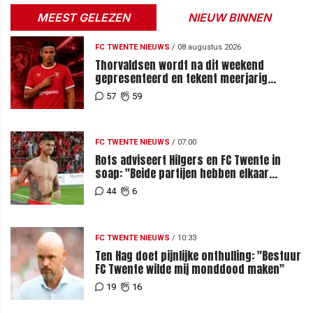
MEEST GELEZEN
NIEUW BINNEN
FC TWENTE NIEUWS
/
08 augustus 2026
Thorvaldsen wordt na dit weekend
gepresenteerd en tekent meerjarig
contract bij FC Twente
57
59
FC TWENTE NIEUWS
/
07:00
Rots adviseert Hilgers en FC Twente in
soap: "Beide partijen hebben elkaar
teleurgesteld"
44
6
FC TWENTE NIEUWS
/
10:33
Ten Hag doet pijnlijke onthulling: "Bestuur
FC Twente wilde mij monddood maken"
19
16