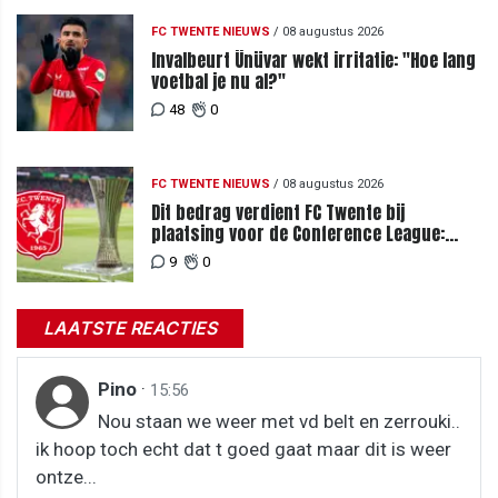
FC TWENTE NIEUWS
/
08 augustus 2026
Invalbeurt Ünüvar wekt irritatie: "Hoe lang
voetbal je nu al?"
48
0
FC TWENTE NIEUWS
/
08 augustus 2026
Dit bedrag verdient FC Twente bij
plaatsing voor de Conference League:
zoveel loopt het mis bij uitschakeling
9
0
LAATSTE REACTIES
Pino
·
15:56
Nou staan we weer met vd belt en zerrouki..
ik hoop toch echt dat t goed gaat maar dit is weer
ontze...