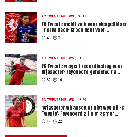
FC TWENTE NIEUWS
/
08:47
FC Twente meldt zich voor vleugelflitser
Thorvaldsen: Groen licht voor
miljoenenbod
41
0
FC TWENTE NIEUWS
/
11:21
FC Twente weigert recordbedrag voor
Orjasaeter: Feyenoord genoemd na
megabod
62
16
FC TWENTE NIEUWS
/
13:29
'Orjasaeter wil absoluut niet weg bij FC
Twente': Feyenoord zit niet achter
recordbod
14
22