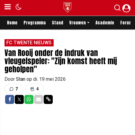
Home
Programma
Stand
Vrouwen
Academie
Forum
FC TWENTE NIEUWS
Van Rooij onder de indruk van
vleugelspeler: "Zijn komst heeft mij
geholpen"
Door
Stan
op
di. 19 mei 2026
7
4
Delen op Facebook
Delen op Twitter
Delen op Whatsapp
Delen via Mail
Delen via link