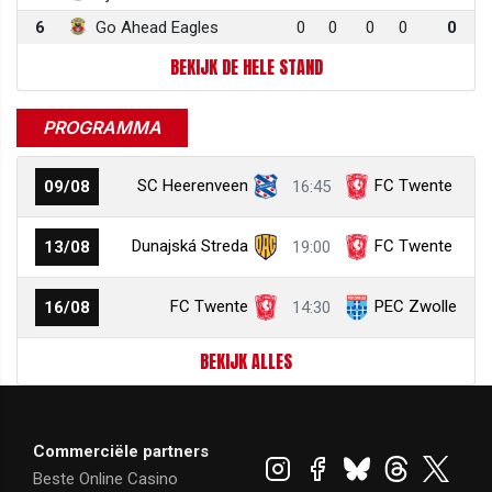
6
Go Ahead Eagles
0
0
0
0
0
BEKIJK DE HELE STAND
PROGRAMMA
SC Heerenveen
FC Twente
09/08
16:45
Dunajská Streda
FC Twente
13/08
19:00
FC Twente
PEC Zwolle
16/08
14:30
BEKIJK ALLES
Commerciële partners
Beste Online Casino