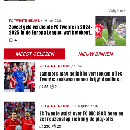
Volgende
FC TWENTE NIEUWS
/
19 mei 2026
Zoveel geld verdiende FC Twente in 2024-
2025 in de Europa League: wat betekent
dit voor 2026-2027?
4
MEEST GELEZEN
NIEUW BINNEN
FC TWENTE NIEUWS
/
13:54
Lammers mag definitief vertrekken bij FC
Twente: zaakwaarnemer krijgt deadline
vanwege komst vervanger
55
2
FC TWENTE NIEUWS
/
06 augustus 2026
FC Twente walst over FC DAC 1904 heen en
zet reuzenstap richting de play-offs
230
20