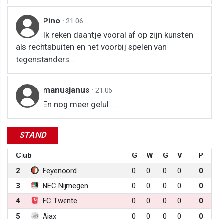
Pino
·
21:06
Ik reken daantje vooral af op zijn kunsten
als rechtsbuiten en het voorbij spelen van
tegenstanders...
manusjanus
·
21:06
En nog meer gelul ...
STAND
Club
G
W
G
V
P
2
Feyenoord
0
0
0
0
0
3
NEC Nijmegen
0
0
0
0
0
4
FC Twente
0
0
0
0
0
5
Ajax
0
0
0
0
0