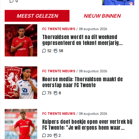
0
MEEST GELEZEN
NIEUW BINNEN
FC TWENTE NIEUWS
/
08 augustus 2026
Thorvaldsen wordt na dit weekend
gepresenteerd en tekent meerjarig
contract bij FC Twente
52
58
FC TWENTE NIEUWS
/
08 augustus 2026
Noorse media: Thorvaldsen maakt de
overstap naar FC Twente
73
8
FC TWENTE NIEUWS
/
08 augustus 2026
Kuipers doet boekje open over vertrek bij
FC Twente: "Je wil ergens heen waar
mensen je waarderen"
20
2