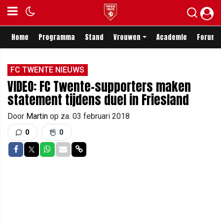
Home
Programma
Stand
Vrouwen
Academie
Forum
FC TWENTE NIEUWS
VIDEO: FC Twente-supporters maken
statement tijdens duel in Friesland
Door
Martin
op
za. 03 februari 2018
0
0
Delen op Facebook
Delen op Twitter
Delen op Whatsapp
Delen via Mail
Delen via link