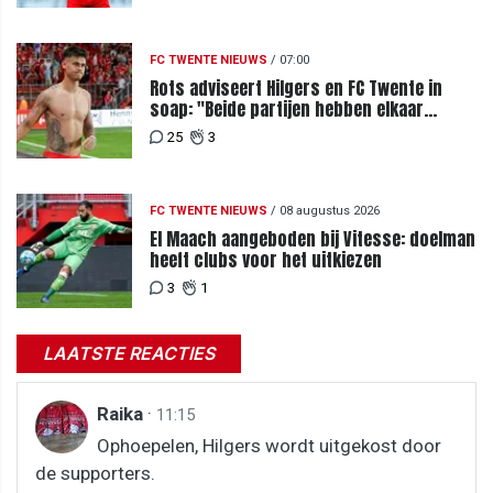
FC TWENTE NIEUWS
/
07:00
Rots adviseert Hilgers en FC Twente in
soap: "Beide partijen hebben elkaar
teleurgesteld"
25
3
FC TWENTE NIEUWS
/
08 augustus 2026
El Maach aangeboden bij Vitesse: doelman
heeft clubs voor het uitkiezen
3
1
LAATSTE REACTIES
Raika
·
11:15
Ophoepelen, Hilgers wordt uitgekost door
de supporters.