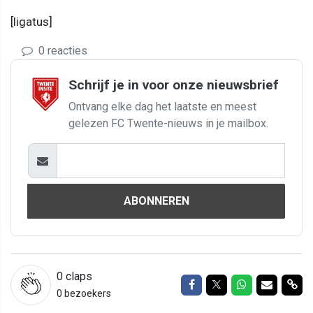
[ligatus]
0 reacties
Schrijf je in voor onze nieuwsbrief
Ontvang elke dag het laatste en meest
gelezen FC Twente-nieuws in je mailbox.
ABONNEREN
0
claps
Delen op Facebook
Delen op Twitter
Delen op Wh
Delen vi
Del
0 bezoekers