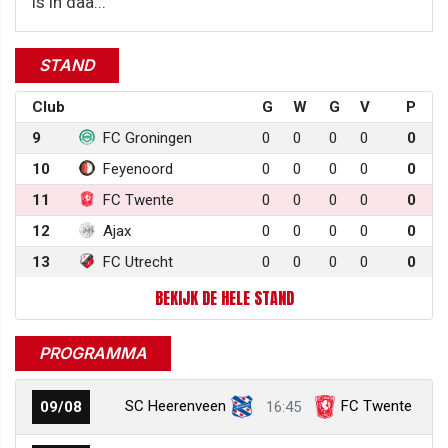
is in daa...
STAND
Club
G
W
G
V
P
9
FC Groningen
0
0
0
0
0
10
Feyenoord
0
0
0
0
0
11
FC Twente
0
0
0
0
0
12
Ajax
0
0
0
0
0
13
FC Utrecht
0
0
0
0
0
BEKIJK DE HELE STAND
PROGRAMMA
SC Heerenveen
FC Twente
09/08
16:45