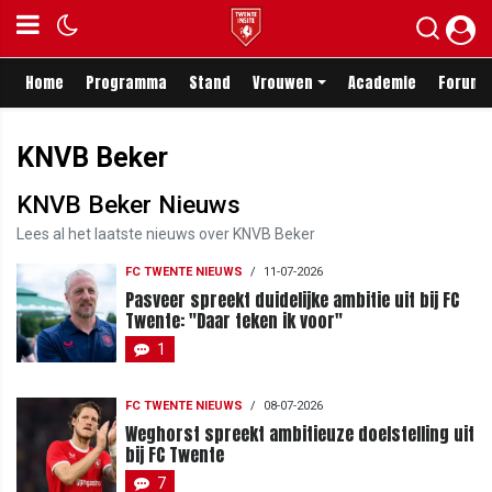
Home
Programma
Stand
Vrouwen
Academie
Forum
KNVB Beker
KNVB Beker Nieuws
Lees al het laatste nieuws over KNVB Beker
FC TWENTE NIEUWS
/
11-07-2026
Pasveer spreekt duidelijke ambitie uit bij FC
Twente: "Daar teken ik voor"
1
FC TWENTE NIEUWS
/
08-07-2026
Weghorst spreekt ambitieuze doelstelling uit
bij FC Twente
7