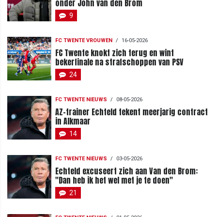
onder John van den Brom
9
FC TWENTE VROUWEN
/
16-05-2026
FC Twente knokt zich terug en wint
bekerfinale na strafschoppen van PSV
24
FC TWENTE NIEUWS
/
08-05-2026
AZ-trainer Echteld tekent meerjarig contract
in Alkmaar
14
FC TWENTE NIEUWS
/
03-05-2026
Echteld excuseert zich aan Van den Brom:
"Dan heb ik het wel met je te doen"
21