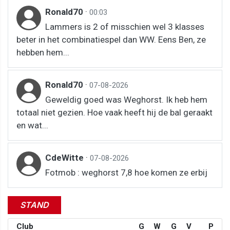
Ronald70
·
00:03
Lammers is 2 of misschien wel 3 klasses
beter in het combinatiespel dan WW. Eens Ben, ze
hebben hem...
Ronald70
·
07-08-2026
Geweldig goed was Weghorst. Ik heb hem
totaal niet gezien. Hoe vaak heeft hij de bal geraakt
en wat...
CdeWitte
·
07-08-2026
Fotmob : weghorst 7,8 hoe komen ze erbij
STAND
Club
G
W
G
V
P