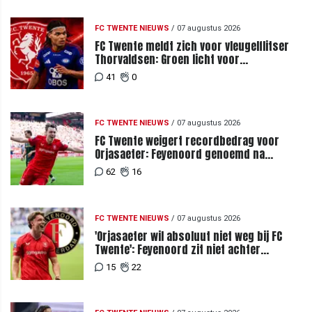
FC TWENTE NIEUWS
/
07 augustus 2026
FC Twente meldt zich voor vleugelflitser
Thorvaldsen: Groen licht voor
miljoenenbod
41
0
FC TWENTE NIEUWS
/
07 augustus 2026
FC Twente weigert recordbedrag voor
Orjasaeter: Feyenoord genoemd na
megabod
62
16
FC TWENTE NIEUWS
/
07 augustus 2026
'Orjasaeter wil absoluut niet weg bij FC
Twente': Feyenoord zit niet achter
recordbod
15
22