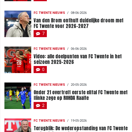
FC TWENTE NIEUWS
/
08-06-2026
Van den Brom onthult duidelijke droom met
FC Twente voor 2026-2027
7
FC TWENTE NIEUWS
/
06-06-2026
Video: alle doelpunten van FC Twente in het
seizoen 2025-2026
0
FC TWENTE NIEUWS
/
20-05-2026
Onder 21 overtreft eerste elftal FC Twente met
flinke zege op ROHDA Raalte
2
FC TWENTE NIEUWS
/
19-05-2026
Terugblik: De wederopstanding van FC Twente