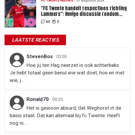
FC TWENTE NIEUWS
/
07 augustus 2026
"FC Twente handelt respectloos richting
Lammers": Hevige discussie rondom
degradatie tot derde spits
60
3
LAATSTE REACTIES
StevenBos
·
03:00
Hoe jij ten Hag neerzet is ook achterbaks.
Je hebt totaal geen benul wie wat doet, hoe en met
wie, j...
Ronald70
·
00:05
Het is gewoon absurd, dat Weghorst in de
basis staat. Dat kan allemaal bij fc Twente. Heeft
nog ni...