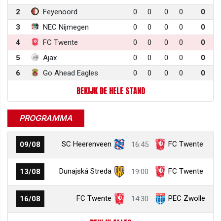
2
Feyenoord
0
0
0
0
0
3
NEC Nijmegen
0
0
0
0
0
4
FC Twente
0
0
0
0
0
5
Ajax
0
0
0
0
0
6
Go Ahead Eagles
0
0
0
0
0
BEKIJK DE HELE STAND
PROGRAMMA
SC Heerenveen
FC Twente
09/08
16:45
Dunajská Streda
FC Twente
13/08
19:00
FC Twente
PEC Zwolle
16/08
14:30