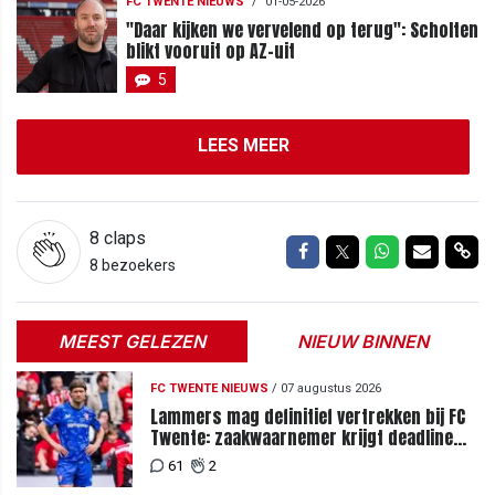
FC TWENTE NIEUWS
/
01-05-2026
"Daar kijken we vervelend op terug": Scholten
blikt vooruit op AZ-uit
5
LEES MEER
8
claps
Delen op Facebook
Delen op Twitter
Delen op Wh
Delen vi
Del
8 bezoekers
MEEST GELEZEN
NIEUW BINNEN
FC TWENTE NIEUWS
/
07 augustus 2026
Lammers mag definitief vertrekken bij FC
Twente: zaakwaarnemer krijgt deadline
vanwege komst vervanger
61
2