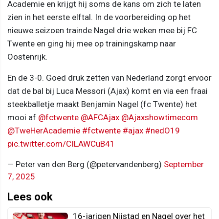
Academie en krijgt hij soms de kans om zich te laten
zien in het eerste elftal. In de voorbereiding op het
nieuwe seizoen trainde Nagel drie weken mee bij FC
Twente en ging hij mee op trainingskamp naar
Oostenrijk.
En de 3-0. Goed druk zetten van Nederland zorgt ervoor
dat de bal bij Luca Messori (Ajax) komt en via een fraai
steekballetje maakt Benjamin Nagel (fc Twente) het
mooi af
@fctwente
@AFCAjax
@Ajaxshowtimecom
@TweHerAcademie
#fctwente
#ajax
#nedO19
pic.twitter.com/CILAWCuB41
— Peter van den Berg (@petervandenberg)
September
7, 2025
Lees ook
16-jarigen Nijstad en Nagel over het