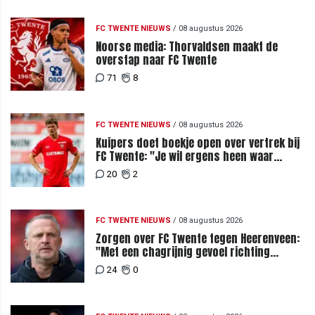
FC TWENTE NIEUWS
/
08 augustus 2026
Noorse media: Thorvaldsen maakt de
overstap naar FC Twente
71
8
FC TWENTE NIEUWS
/
08 augustus 2026
Kuipers doet boekje open over vertrek bij
FC Twente: "Je wil ergens heen waar
mensen je waarderen"
20
2
FC TWENTE NIEUWS
/
08 augustus 2026
Zorgen over FC Twente tegen Heerenveen:
"Met een chagrijnig gevoel richting
Slowakije"
24
0