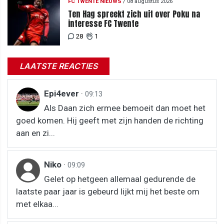
FC TWENTE NIEUWS
/
08 augustus 2026
Ten Hag spreekt zich uit over Poku na
interesse FC Twente
28
1
LAATSTE REACTIES
Epi4ever
·
09:13
Als Daan zich ermee bemoeit dan moet het
goed komen. Hij geeft met zijn handen de richting
aan en zi...
Niko
·
09:09
Gelet op hetgeen allemaal gedurende de
laatste paar jaar is gebeurd lijkt mij het beste om
met elkaa...