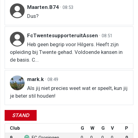
Maarten.B74
·
08:53
Dus?
FcTwentesupporteruitAssen
·
08:51
Heb geen begrip voor Hilgers. Heeft zijn
opleiding bij Twente gehad. Voldoende kansen in
de basis. C...
mark.k
·
08:49
Als jij niet precies weet wat er speelt, kun jij
je beter stil houden!
STAND
Club
G
W
G
V
P
9
FC Groningen
0
0
0
0
0