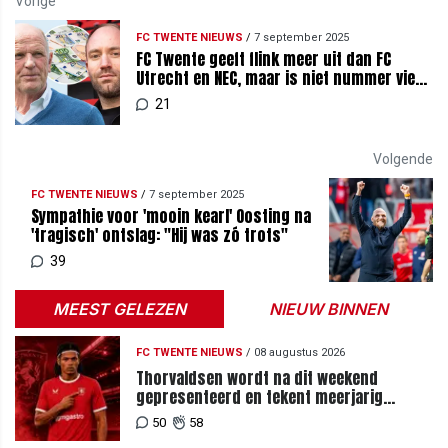
Vorige
FC TWENTE NIEUWS
/
7 september 2025
FC Twente geeft flink meer uit dan FC
Utrecht en NEC, maar is niet nummer vier
van Nederland
21
Volgende
FC TWENTE NIEUWS
/
7 september 2025
Sympathie voor 'mooin kearl' Oosting na
'tragisch' ontslag: "Hij was zó trots"
39
MEEST GELEZEN
NIEUW BINNEN
FC TWENTE NIEUWS
/
08 augustus 2026
Thorvaldsen wordt na dit weekend
gepresenteerd en tekent meerjarig
contract bij FC Twente
50
58