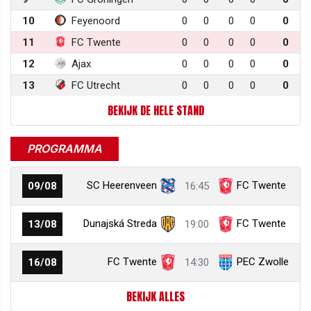
10
Feyenoord
0
0
0
0
0
11
FC Twente
0
0
0
0
0
12
Ajax
0
0
0
0
0
13
FC Utrecht
0
0
0
0
0
BEKIJK DE HELE STAND
PROGRAMMA
SC Heerenveen
FC Twente
09/08
16:45
Dunajská Streda
FC Twente
13/08
19:00
FC Twente
PEC Zwolle
16/08
14:30
BEKIJK ALLES