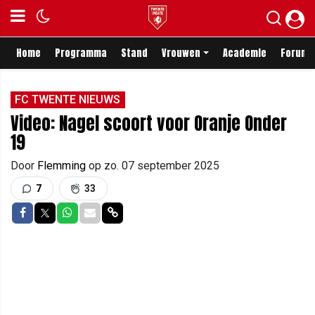
Home
Programma
Stand
Vrouwen
Academie
Forum
FC TWENTE NIEUWS
Video: Nagel scoort voor Oranje Onder
19
Door
Flemming
op
zo. 07 september 2025
7
33
Delen op Facebook
Delen op Twitter
Delen op Whatsapp
Delen via Mail
Delen via link