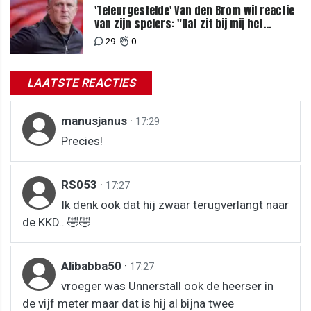
'Teleurgestelde' Van den Brom wil reactie
van zijn spelers: "Dat zit bij mij het
meeste diep"
29
0
LAATSTE REACTIES
manusjanus
·
17:29
Precies!
RS053
·
17:27
Ik denk ook dat hij zwaar terugverlangt naar
de KKD.. 🤣🤣
Alibabba50
·
17:27
vroeger was Unnerstall ook de heerser in
de vijf meter maar dat is hij al bijna twee