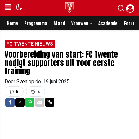
Home
Programma
Stand
Vrouwen
Academie
Forum
FC TWENTE NIEUWS
Voorbereiding van start: FC Twente
nodigt supporters uit voor eerste
training
Door
Sven
op
do. 19 juni 2025
8
2
Delen op Facebook
Delen op Twitter
Delen op Whatsapp
Delen via Mail
Delen via link