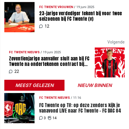
FC TWENTE VROUWEN
/
19 juni 2025
23-jarige verdediger tekent bij voor twee
seizoenen bij FC Twente (v)
12
Volgende
FC TWENTE NIEUWS
/
19 juni 2025
Zeventienjarige aanvaller sluit aan bij FC
Twente na ondertekenen contract bij
Academie
22
MEEST GELEZEN
NIEUW BINNEN
FC TWENTE NIEUWS
/
11:16
FC Twente op TV: op deze zenders kijk je
vanavond LIVE naar FC Twente - FC DAC 04
3
14