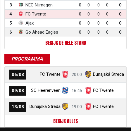
3
NEC Nijmegen
0
0
0
0
0
4
FC Twente
0
0
0
0
0
5
Ajax
0
0
0
0
0
6
Go Ahead Eagles
0
0
0
0
0
BEKIJK DE HELE STAND
PROGRAMMA
FC Twente
Dunajská Streda
06/08
20:00
SC Heerenveen
FC Twente
09/08
16:45
Dunajská Streda
FC Twente
13/08
19:00
BEKIJK ALLES