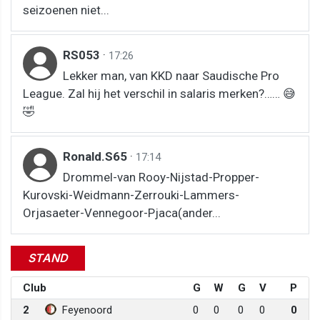
seizoenen niet...
RS053
·
17:26
Lekker man, van KKD naar Saudische Pro
League. Zal hij het verschil in salaris merken?…… 😅
🤣
Ronald.S65
·
17:14
Drommel-van Rooy-Nijstad-Propper-
Kurovski-Weidmann-Zerrouki-Lammers-
Orjasaeter-Vennegoor-Pjaca(ander...
STAND
Club
G
W
G
V
P
2
Feyenoord
0
0
0
0
0