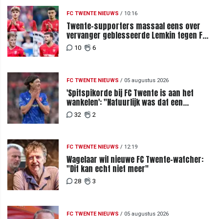
FC TWENTE NIEUWS
/
10:16
Twente-supporters massaal eens over
vervanger geblesseerde Lemkin tegen FC
DAC 04
10
6
FC TWENTE NIEUWS
/
05 augustus 2026
'Spitspikorde bij FC Twente is aan het
wankelen': "Natuurlijk was dat een
signaal"
32
2
FC TWENTE NIEUWS
/
12:19
Wagelaar wil nieuwe FC Twente-watcher:
"Dit kan echt niet meer"
28
3
FC TWENTE NIEUWS
/
05 augustus 2026