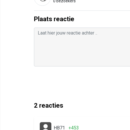
0 bezoekers
Plaats reactie
2
reacties
HB71
+453