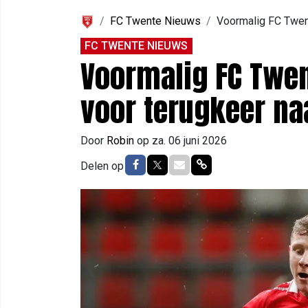
FC Twente Nieuws
Voormalig FC Twent
FC TWENTE NIEUWS
Voormalig FC Twen
voor terugkeer naa
Door
Robin
op
za. 06 juni 2026
Delen op Facebook
Delen op Twitter
Delen via Mail
Delen via link
Delen op