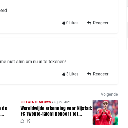
gerd
0
Likes
Reageer
t me niet slim om nu al te tekenen!
3
Likes
Reageer
Volgende
FC TWENTE NIEUWS
/
6 juni 2026
n de
Wereldwijde erkenning voor Nijstad:
e
FC Twente-talent behoort tot
grootste talenten ter wereld
19