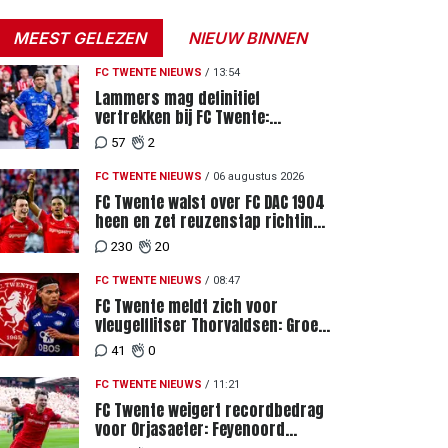
MEEST GELEZEN
NIEUW BINNEN
FC TWENTE NIEUWS
/
13:54
Lammers mag definitief
vertrekken bij FC Twente:
zaakwaarnemer krijgt deadline
57
2
vanwege komst vervanger
FC TWENTE NIEUWS
/
06 augustus 2026
FC Twente walst over FC DAC 1904
heen en zet reuzenstap richting
de play-offs
230
20
FC TWENTE NIEUWS
/
08:47
FC Twente meldt zich voor
vleugelflitser Thorvaldsen: Groen
licht voor miljoenenbod
41
0
FC TWENTE NIEUWS
/
11:21
FC Twente weigert recordbedrag
voor Orjasaeter: Feyenoord