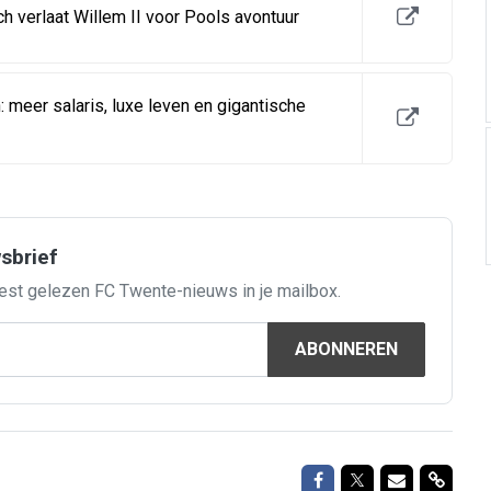
 verlaat Willem II voor Pools avontuur
 meer salaris, luxe leven en gigantische
wsbrief
est gelezen FC Twente-nieuws in je mailbox.
ABONNEREN
Delen op Facebook
Delen op Twitte
Delen via M
Delen 