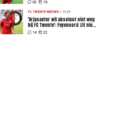
genoemd na megabod
62
16
FC TWENTE NIEUWS
/
13:29
'Orjasaeter wil absoluut niet weg
bij FC Twente': Feyenoord zit niet
achter recordbod
14
22