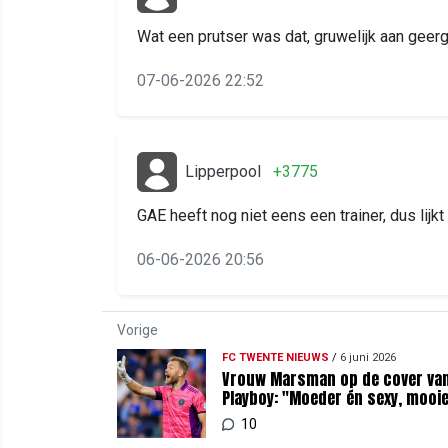
Wat een prutser was dat, gruwelijk aan geer
07-06-2026 22:52
Lipperpool
+3775
GAE heeft nog niet eens een trainer, dus lijk
06-06-2026 20:56
Vorige
FC TWENTE NIEUWS
/
6 juni 2026
Vrouw Marsman op de cover va
Playboy: "Moeder én sexy, mooi
borsten ook"
10