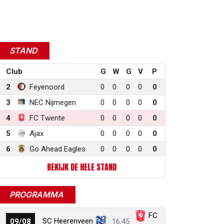
STAND
Club
G
W
G
V
P
2
Feyenoord
0
0
0
0
0
3
NEC Nijmegen
0
0
0
0
0
4
FC Twente
0
0
0
0
0
5
Ajax
0
0
0
0
0
6
Go Ahead Eagles
0
0
0
0
0
BEKIJK DE HELE STAND
PROGRAMMA
FC
SC Heerenveen
09/08
16:45