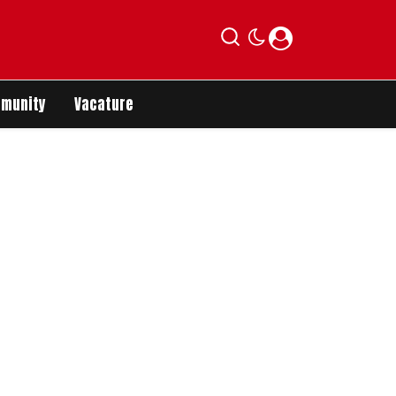
munity
Vacature