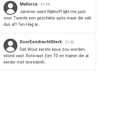
Mallorca
·
21:34
Jammer want Rijkhoff lijkt me juist
voor Twente een geschikte spits maar die valt
dus af! Ten Hag le...
DoorEendrachtSterk
·
21:32
Dat Wout eerste keus zou worden
stond vast. Rotsvast. Een TD en trainer die al
eerder met tevredenh...
r
ail
link