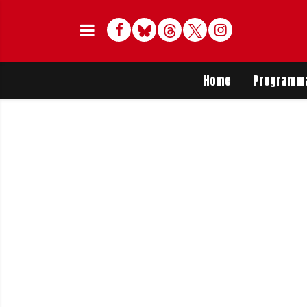
Facebook
Bluesky
Threads
Twitter
Delen op Whats
Home
Programm