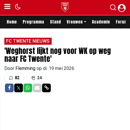
Home
Programma
Stand
Vrouwen
Academie
Forum
FC TWENTE NIEUWS
'Weghorst lijkt nog voor WK op weg
naar FC Twente'
Door
Flemming
op
di. 19 mei 2026
82
24
Delen op Facebook
Delen op Twitter
Delen op Whatsapp
Delen via Mail
Delen via link