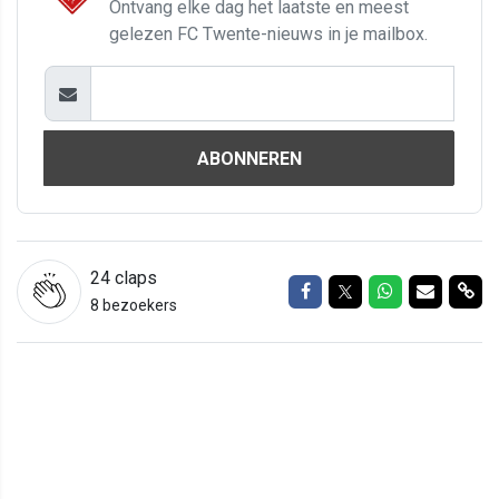
Ontvang elke dag het laatste en meest
gelezen FC Twente-nieuws in je mailbox.
ABONNEREN
24
claps
Delen op Facebook
Delen op Twitter
Delen op Wh
Delen vi
Del
8 bezoekers