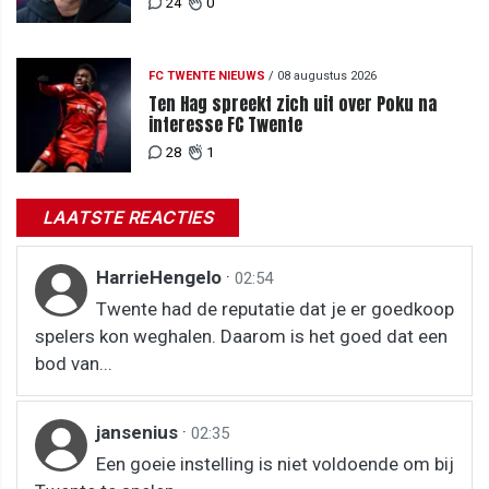
24
0
FC TWENTE NIEUWS
/
08 augustus 2026
Ten Hag spreekt zich uit over Poku na
interesse FC Twente
28
1
LAATSTE REACTIES
HarrieHengelo
·
02:54
Twente had de reputatie dat je er goedkoop
spelers kon weghalen. Daarom is het goed dat een
bod van...
jansenius
·
02:35
Een goeie instelling is niet voldoende om bij