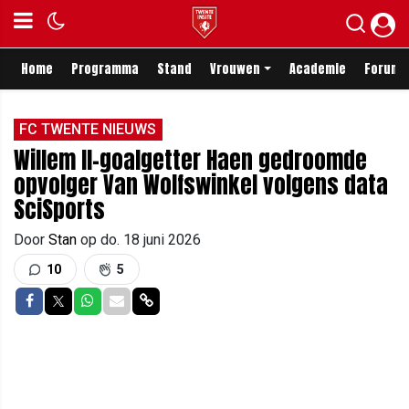
Home
Programma
Stand
Vrouwen
Academie
Forum
FC TWENTE NIEUWS
Willem II-goalgetter Haen gedroomde
opvolger Van Wolfswinkel volgens data
SciSports
Door
Stan
op
do. 18 juni 2026
10
5
Delen op Facebook
Delen op Twitter
Delen op Whatsapp
Delen via Mail
Delen via link