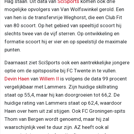
Hag staan. Uit data van
SciSports
komen ook drie
mogelijke opvolgers van Van Wolfswinkel gerold. Een
van hen is de transfervrije Weghorst, die een Club Fit
van 80 scoort. Op het gebied van speeltijd scoort hij
slechts twee van de vijf sterren. Op ontwikkeling en
formatie scoort hij er vier en op speelstijl de maximale
punten.
Daarnaast ziet SciSports ook een aantrekkelijke jongere
optie om de spitspositie bij FC Twente in te vullen.
Devin Haen
van
Willem II
is volgens de data 99 procent
vergelijkbaar met Lammers. Zijn huidige skillrating
staat op 55,4, maar hij kan doorgroeien tot 66,2. De
huidige rating van Lammers staat op 62,4, waardoor
Haen over hem uit zal stijgen. Ook FC Groningen-spits
Thom van Bergen wordt genoemd, maar hij zal
waarschijnlijk veel te duur zijn. AZ heeft ook al