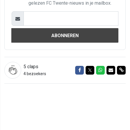
gelezen FC Twente-nieuws in je mailbox.
ABONNEREN
5
claps
Delen op Facebook
Delen op Twitter
Delen op Wh
Delen vi
Del
4 bezoekers