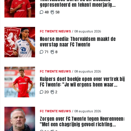
gepresenteerd en tekent meerjarig
contract bij FC Twente
48
58
FC TWENTE NIEUWS
/
08 augustus 2026
Noorse media: Thorvaldsen maakt de
overstap naar FC Twente
71
8
FC TWENTE NIEUWS
/
08 augustus 2026
Kuipers doet boekje open over vertrek bij
FC Twente: "Je wil ergens heen waar
mensen je waarderen"
20
2
FC TWENTE NIEUWS
/
08 augustus 2026
Zorgen over FC Twente tegen Heerenveen:
"Met een chagrijnig gevoel richting
Slowakije"