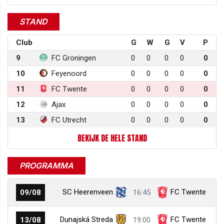
STAND
Club
G
W
G
V
P
9
FC Groningen
0
0
0
0
0
10
Feyenoord
0
0
0
0
0
11
FC Twente
0
0
0
0
0
12
Ajax
0
0
0
0
0
13
FC Utrecht
0
0
0
0
0
BEKIJK DE HELE STAND
PROGRAMMA
SC Heerenveen
FC Twente
09/08
16:45
Dunajská Streda
FC Twente
13/08
19:00