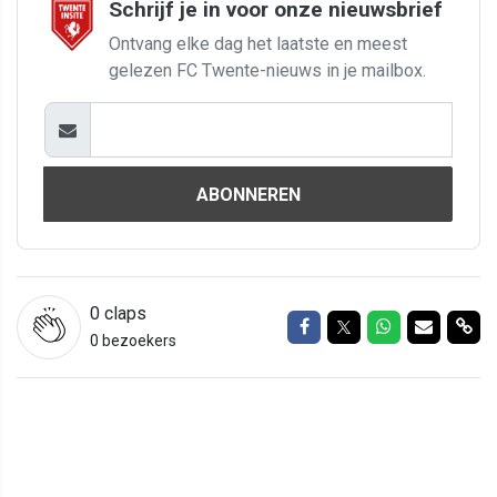
Schrijf je in voor onze nieuwsbrief
Ontvang elke dag het laatste en meest
gelezen FC Twente-nieuws in je mailbox.
ABONNEREN
0
claps
Delen op Facebook
Delen op Twitter
Delen op Wh
Delen vi
Del
0 bezoekers