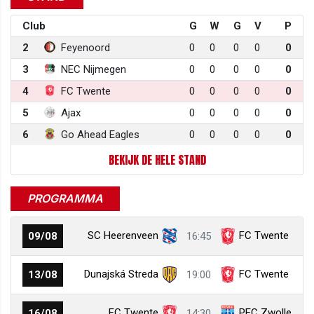
Club
G
W
G
V
P
2
Feyenoord
0
0
0
0
0
3
NEC Nijmegen
0
0
0
0
0
4
FC Twente
0
0
0
0
0
5
Ajax
0
0
0
0
0
6
Go Ahead Eagles
0
0
0
0
0
BEKIJK DE HELE STAND
PROGRAMMA
SC Heerenveen
FC Twente
09/08
16:45
Dunajská Streda
FC Twente
13/08
19:00
FC Twente
PEC Zwolle
16/08
14:30