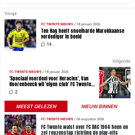
Vorige
FC TWENTE NIEUWS
/
18 januari 2026
Ten Hag heeft snoeiharde Marokkaanse
verdediger in beeld
14
Volgende
FC TWENTE NIEUWS
/
18 januari 2026
'Speciaal voordeel voor Heracles', Van
Hoorenbeeck wil 'eigen club' FC Twente
pijn doen
2
MEEST GELEZEN
NIEUW BINNEN
FC TWENTE NIEUWS
/
06 augustus 2026
FC Twente walst over FC DAC 1904 heen en
zet reuzenstap richting de play-offs