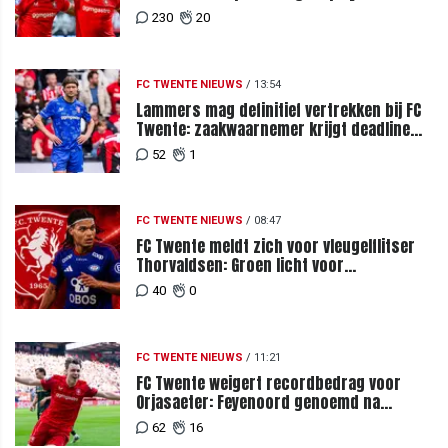
230
20
FC TWENTE NIEUWS
/
13:54
Lammers mag definitief vertrekken bij FC
Twente: zaakwaarnemer krijgt deadline
vanwege komst vervanger
52
1
FC TWENTE NIEUWS
/
08:47
FC Twente meldt zich voor vleugelflitser
Thorvaldsen: Groen licht voor
miljoenenbod
40
0
FC TWENTE NIEUWS
/
11:21
FC Twente weigert recordbedrag voor
Orjasaeter: Feyenoord genoemd na
megabod
62
16