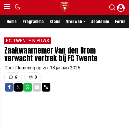
Home
Programma
Stand
Vrouwen
Academie
Forum
FC TWENTE NIEUWS
Zaakwaarnemer Van den Brom
verwacht vertrek bij FC Twente
Door
Flemming
op
zo. 18 januari 2026
6
0
Delen op Facebook
Delen op Twitter
Delen op Whatsapp
Delen via Mail
Delen via link