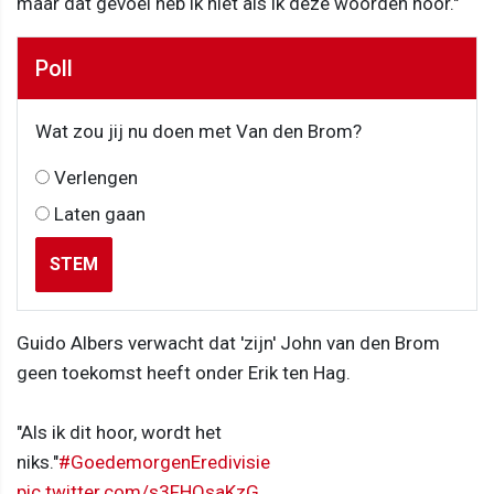
maar dat gevoel heb ik niet als ik deze woorden hoor."
Poll
Wat zou jij nu doen met Van den Brom?
Verlengen
Laten gaan
STEM
Guido Albers verwacht dat 'zijn' John van den Brom
geen toekomst heeft onder Erik ten Hag.
"Als ik dit hoor, wordt het
niks."
#GoedemorgenEredivisie
pic.twitter.com/s3FHQsaKzG