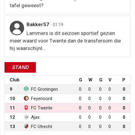
tafel geweest?
Bakker57
·
01:19
Lammers is dit seizoen sportief gezien
meer waard voor Twente dan de transfersom die
hij waarschijnl...
STAND
Club
G
W
G
V
P
9
FC Groningen
0
0
0
0
0
10
Feyenoord
0
0
0
0
0
11
FC Twente
0
0
0
0
0
12
Ajax
0
0
0
0
0
13
FC Utrecht
0
0
0
0
0