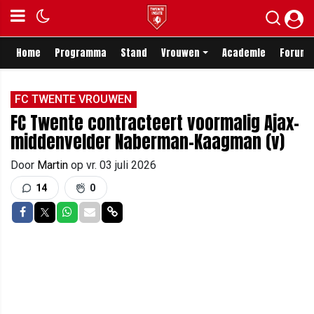
Home
Programma
Stand
Vrouwen
Academie
Forum
FC TWENTE VROUWEN
FC Twente contracteert voormalig Ajax-
middenvelder Naberman-Kaagman (v)
Door
Martin
op
vr. 03 juli 2026
14
0
Delen op Facebook
Delen op Twitter
Delen op Whatsapp
Delen via Mail
Delen via link