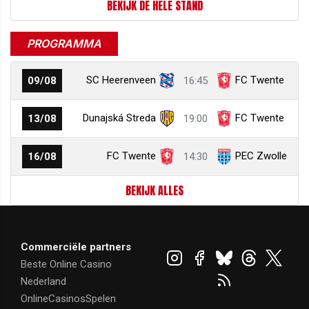
BEKIJK DE HELE STAND
PROGRAMMA
SC Heerenveen
FC Twente
09/08
16:45
Dunajská Streda
FC Twente
13/08
19:00
FC Twente
PEC Zwolle
16/08
14:30
BEKIJK ALLES
Commerciële partners
Beste Online Casino
Nederland
OnlineCasinosSpelen