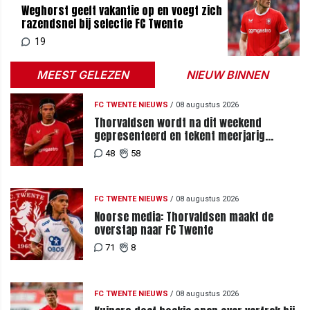
Weghorst geeft vakantie op en voegt zich
razendsnel bij selectie FC Twente
19
MEEST GELEZEN
NIEUW BINNEN
FC TWENTE NIEUWS
/
08 augustus 2026
Thorvaldsen wordt na dit weekend
gepresenteerd en tekent meerjarig
contract bij FC Twente
48
58
FC TWENTE NIEUWS
/
08 augustus 2026
Noorse media: Thorvaldsen maakt de
overstap naar FC Twente
71
8
FC TWENTE NIEUWS
/
08 augustus 2026