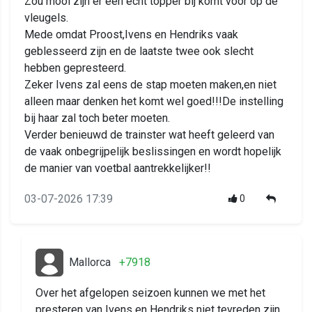
Zou mooi zijn er één echt topper bij komt voor op de
vleugels.
Mede omdat Proost,Ivens en Hendriks vaak
geblesseerd zijn en de laatste twee ook slecht
hebben gepresteerd.
Zeker Ivens zal eens de stap moeten maken,en niet
alleen maar denken het komt wel goed!!!De instelling
bij haar zal toch beter moeten.
Verder benieuwd de trainster wat heeft geleerd van
de vaak onbegrijpelijk beslissingen en wordt hopelijk
de manier van voetbal aantrekkelijker!!
03-07-2026 17:39
0
Mallorca
+7918
Over het afgelopen seizoen kunnen we met het
presteren van Ivens en Hendriks niet tevreden zijn,