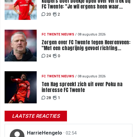
Kuipers doet boekje open over vertrek bij
FC Twente: "Je wil ergens heen waar
mensen je waarderen"
20
2
FC TWENTE NIEUWS
/
08 augustus 2026
Zorgen over FC Twente tegen Heerenveen:
"Met een chagrijnig gevoel richting
Slowakije"
24
0
FC TWENTE NIEUWS
/
08 augustus 2026
Ten Hag spreekt zich uit over Poku na
interesse FC Twente
28
1
LAATSTE REACTIES
HarrieHengelo
·
02:54