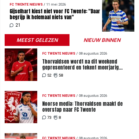
FC TWENTE NIEUWS
/
11 mei 2026
Gijselhart kiest niet voor FC Twente: "Daar
begrijp ik helemaal niets van"
21
MEEST GELEZEN
NIEUW BINNEN
FC TWENTE NIEUWS
/
08 augustus 2026
Thorvaldsen wordt na dit weekend
gepresenteerd en tekent meerjarig
contract bij FC Twente
52
58
FC TWENTE NIEUWS
/
08 augustus 2026
Noorse media: Thorvaldsen maakt de
overstap naar FC Twente
73
8
FC TWENTE NIEUWS
/
08 augustus 2026