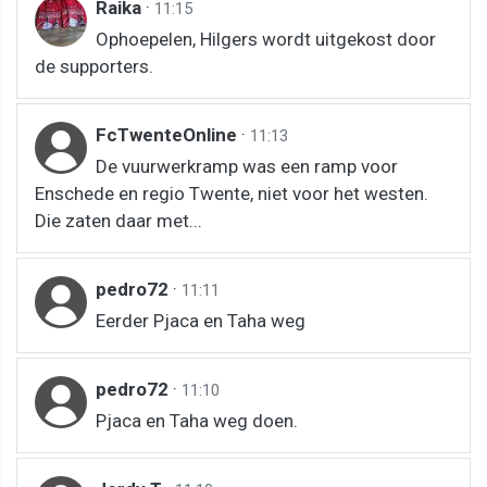
Raika
·
11:15
Ophoepelen, Hilgers wordt uitgekost door
de supporters.
FcTwenteOnline
·
11:13
De vuurwerkramp was een ramp voor
Enschede en regio Twente, niet voor het westen.
Die zaten daar met...
pedro72
·
11:11
Eerder Pjaca en Taha weg
pedro72
·
11:10
Pjaca en Taha weg doen.