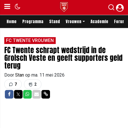
Home
Programma
Stand
Vrouwen
Academie
Forum
FC TWENTE VROUWEN
FC Twente schrapt wedstrijd in de
Grolsch Veste en geeft supporters geld
terug
Door
Stan
op
ma. 11 mei 2026
7
2
Delen op Facebook
Delen op Twitter
Delen op Whatsapp
Delen via Mail
Delen via link