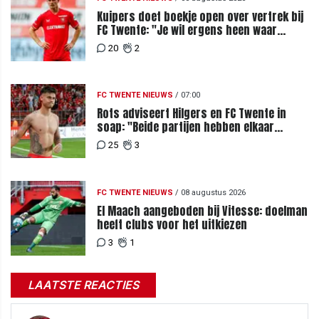
Kuipers doet boekje open over vertrek bij
FC Twente: "Je wil ergens heen waar
mensen je waarderen"
20
2
FC TWENTE NIEUWS
/
07:00
Rots adviseert Hilgers en FC Twente in
soap: "Beide partijen hebben elkaar
teleurgesteld"
25
3
FC TWENTE NIEUWS
/
08 augustus 2026
El Maach aangeboden bij Vitesse: doelman
heeft clubs voor het uitkiezen
3
1
LAATSTE REACTIES