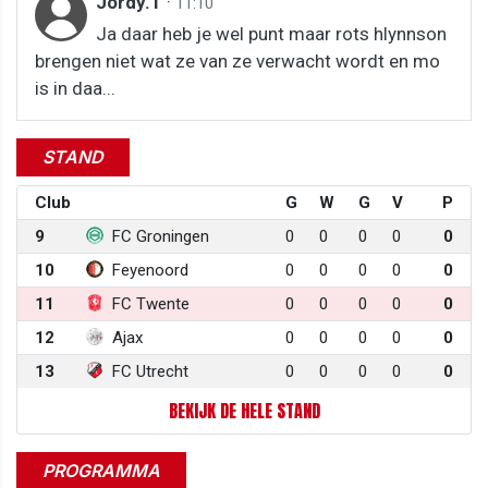
Jordy.T
·
11:10
Ja daar heb je wel punt maar rots hlynnson
brengen niet wat ze van ze verwacht wordt en mo
is in daa...
STAND
Club
G
W
G
V
P
9
FC Groningen
0
0
0
0
0
10
Feyenoord
0
0
0
0
0
11
FC Twente
0
0
0
0
0
12
Ajax
0
0
0
0
0
13
FC Utrecht
0
0
0
0
0
BEKIJK DE HELE STAND
PROGRAMMA