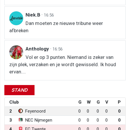
Niek.B
·
16:56
Dan moeten ze nieuwe tribune weer
afbreken
Anthology
·
16:56
Vol er op 3 punten. Niemand is zeker van
zijn plek, verzaken en je wordt gewisseld. Ik houd
ervan....
STAND
Club
G
W
G
V
P
2
Feyenoord
0
0
0
0
0
3
NEC Nijmegen
0
0
0
0
0
4
FC Twente
0
0
0
0
0