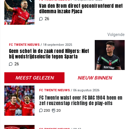
Van den Brom direct geconfronteerd met
dilemma inzake Pjaca
26
Volgende
FC TWENTE NIEUWS
/
18 september 2025
Geen schot in de zaak rond Hilgers: Niet
bij wedstrijdselectie tegen Sparta
26
MEEST GELEZEN
NIEUW BINNEN
FC TWENTE NIEUWS
/
06 augustus 2026
FC Twente walst over FC DAC 1904 heen en
zet reuzenstap richting de play-offs
230
20