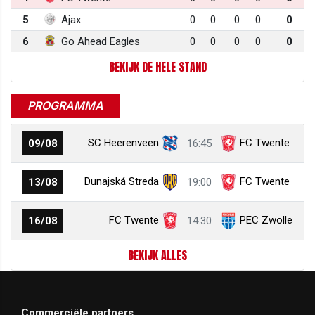
5
Ajax
0
0
0
0
0
6
Go Ahead Eagles
0
0
0
0
0
BEKIJK DE HELE STAND
PROGRAMMA
SC Heerenveen
FC Twente
09/08
16:45
Dunajská Streda
FC Twente
13/08
19:00
FC Twente
PEC Zwolle
16/08
14:30
BEKIJK ALLES
Commerciële partners