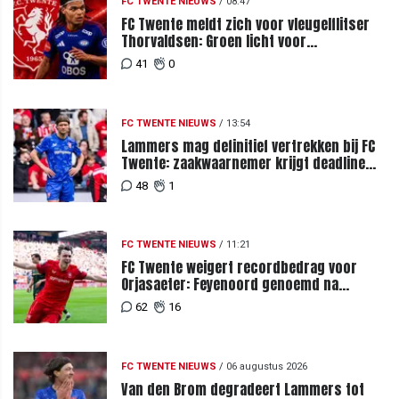
FC TWENTE NIEUWS
/
08:47
FC Twente meldt zich voor vleugelflitser
Thorvaldsen: Groen licht voor
miljoenenbod
41
0
FC TWENTE NIEUWS
/
13:54
Lammers mag definitief vertrekken bij FC
Twente: zaakwaarnemer krijgt deadline
vanwege komst vervanger
48
1
FC TWENTE NIEUWS
/
11:21
FC Twente weigert recordbedrag voor
Orjasaeter: Feyenoord genoemd na
megabod
62
16
FC TWENTE NIEUWS
/
06 augustus 2026
Van den Brom degradeert Lammers tot