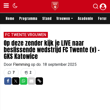
Home
Programma
Stand
Vrouwen
Academie
Forum
FC TWENTE VROUWEN
Op deze zender kijk je LIVE naar
beslissende wedstrijd FC Twente (v) -
GKS Katowice
Door
Flemming
op
do. 18 september 2025
7
2
Delen op Facebook
Delen op Twitter
Delen op Whatsapp
Delen via Mail
Delen via link