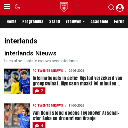
Home
Programma
Stand
Vrouwen
Academie
Forum
interlands
interlands Nieuws
Lees al het laatste nieuws over interlands
FC TWENTE NIEUWS
/
29-03-2026
Internationals in actie: Nijstad verzekerd van
groepswinst, Hlynsson maakt 90 minuten
niet vol
2
FC TWENTE NIEUWS
/
11-03-2026
Van Rooij stond opeens tegenover Arsenal-
ster Saka en droomt van Oranje
4