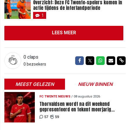
Overzicht: Deze FC Twente-spelers komen in
actie tijdens de interlandperiode
1
LEES MEER
0
claps
Delen op Facebook
Delen op Twitter
Delen op Wh
Delen vi
Del
0 bezoekers
MEEST GELEZEN
NIEUW BINNEN
FC TWENTE NIEUWS
/
08 augustus 2026
Thorvaldsen wordt na dit weekend
gepresenteerd en tekent meerjarig
contract bij FC Twente
57
59