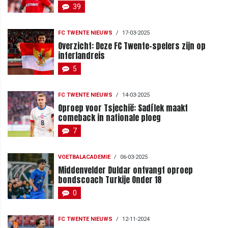
39
FC TWENTE NIEUWS
/
17-03-2025
Overzicht: Deze FC Twente-spelers zijn op
interlandreis
5
FC TWENTE NIEUWS
/
14-03-2025
Oproep voor Tsjechië: Sadílek maakt
comeback in nationale ploeg
7
VOETBALACADEMIE
/
06-03-2025
Middenvelder Duldar ontvangt oproep
bondscoach Turkije Onder 18
0
FC TWENTE NIEUWS
/
12-11-2024