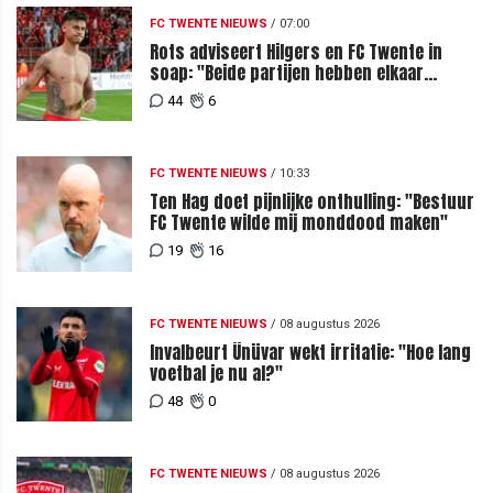
FC TWENTE NIEUWS
/
07:00
Rots adviseert Hilgers en FC Twente in
soap: "Beide partijen hebben elkaar
teleurgesteld"
44
6
FC TWENTE NIEUWS
/
10:33
Ten Hag doet pijnlijke onthulling: "Bestuur
FC Twente wilde mij monddood maken"
19
16
FC TWENTE NIEUWS
/
08 augustus 2026
Invalbeurt Ünüvar wekt irritatie: "Hoe lang
voetbal je nu al?"
48
0
FC TWENTE NIEUWS
/
08 augustus 2026