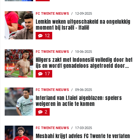
FC TWENTE NIEUWS
/
12-09-2025
Lemkin weken uitgeschakeld na ongelukkig
moment bij Israël - Italië
12
FC TWENTE NIEUWS
/
10-06-2025
Hilgers zakt met Indonesië volledig door het
ijs en wordt genadeloos afgetroefd door
Japan
17
FC TWENTE NIEUWS
/
09-06-2025
Interland van Ltaief afgeblazen: spelers
weigeren in actie te komen
2
FC TWENTE NIEUWS
/
17-03-2025
Mesbahi krijgt advies FC Twente te verlaten