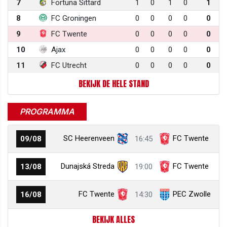
7
Fortuna Sittard
1
0
1
0
1
8
FC Groningen
0
0
0
0
0
9
FC Twente
0
0
0
0
0
10
Ajax
0
0
0
0
0
11
FC Utrecht
0
0
0
0
0
BEKIJK DE HELE STAND
PROGRAMMA
SC Heerenveen
FC Twente
09/08
16:45
Dunajská Streda
FC Twente
13/08
19:00
FC Twente
PEC Zwolle
16/08
14:30
BEKIJK ALLES