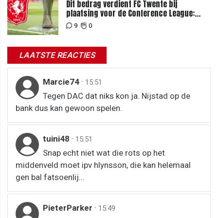
Dit bedrag verdient FC Twente bij
plaatsing voor de Conference League:
zoveel loopt het mis bij uitschakeling
9
0
LAATSTE REACTIES
Marcie74
·
15:51
Tegen DAC dat niks kon ja. Nijstad op de
bank dus kan gewoon spelen.
tuini48
·
15:51
Snap echt niet wat die rots op het
middenveld moet ipv hlynsson, die kan helemaal
gen bal fatsoenlij...
PieterParker
·
15:49