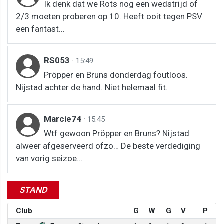
Ik denk dat we Rots nog een wedstrijd of
2/3 moeten proberen op 10. Heeft ooit tegen PSV
een fantast...
RS053
·
15:49
Pröpper en Bruns donderdag foutloos.
Nijstad achter de hand. Niet helemaal fit.
Marcie74
·
15:45
Wtf gewoon Pröpper en Bruns? Nijstad
alweer afgeserveerd ofzo… De beste verdediging
van vorig seizoe...
STAND
Club
G
W
G
V
P