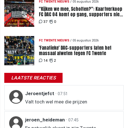
FC TWENTE NIEUWS
/
05 augustus 2026
"Kijken we mee, Scholten?": Kaartverkoop
FC DAC 04 komt op gang, supporters niet
blij met ticketprijzen
37
0
FC TWENTE NIEUWS
/
05 augustus 2026
'Fanatieke' DAC-supporters laten het
massaal afweten tegen FC Twente
14
2
LAATSTE REACTIES
Jeroentjefct
·
07:51
Valt toch wel mee die prijzen
jeroen_heideman
·
07:45
En natuurlijk alvast in zijn Twente