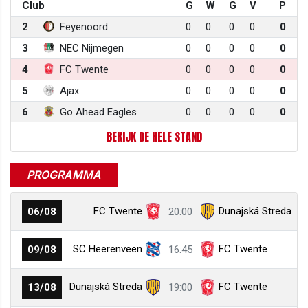
Club
G
W
G
V
P
2
Feyenoord
0
0
0
0
0
3
NEC Nijmegen
0
0
0
0
0
4
FC Twente
0
0
0
0
0
5
Ajax
0
0
0
0
0
6
Go Ahead Eagles
0
0
0
0
0
BEKIJK DE HELE STAND
PROGRAMMA
FC Twente
Dunajská Streda
06/08
20:00
SC Heerenveen
FC Twente
09/08
16:45
Dunajská Streda
FC Twente
13/08
19:00