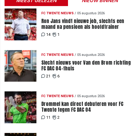
MEEST GELEZEN
NIEUW BINNEN
FC TWENTE NIEUWS
/
05 augustus 2026
Ron Jans vindt nieuwe job, slechts een
maand na pensioen als hoofdtrainer
14
1
FC TWENTE NIEUWS
/
05 augustus 2026
Slecht nieuws voor Van den Brom richting
FC DAC 04-thuis
21
6
FC TWENTE NIEUWS
/
05 augustus 2026
Drommel kan direct debuteren voor FC
Twente tegen FC DAC 04
11
2