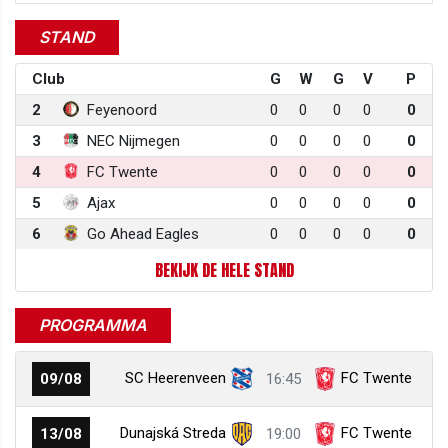
STAND
Club
G
W
G
V
P
2
Feyenoord
0
0
0
0
0
3
NEC Nijmegen
0
0
0
0
0
4
FC Twente
0
0
0
0
0
5
Ajax
0
0
0
0
0
6
Go Ahead Eagles
0
0
0
0
0
BEKIJK DE HELE STAND
PROGRAMMA
SC Heerenveen
FC Twente
09/08
16:45
Dunajská Streda
FC Twente
13/08
19:00