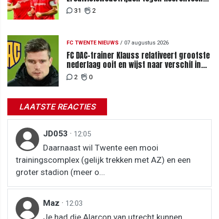
en PEC Zwolle
31
2
FC TWENTE NIEUWS
/
07 augustus 2026
FC DAC-trainer Klauss relativeert grootste
nederlaag ooit en wijst naar verschil in
selectiewaarden
2
0
LAATSTE REACTIES
JD053
·
12:05
Daarnaast wil Twente een mooi
trainingscomplex (gelijk trekken met AZ) en een
groter stadion (meer o...
Maz
·
12:03
Je had die Alarcon van utrecht kunnen