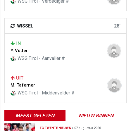
WSG Tirol - Verdediger #
WISSEL
28'
IN
Y. Vötter
WSG Tirol - Aanvaller #
UIT
M. Taferner
WSG Tirol - Middenvelder #
MEEST GELEZEN
NIEUW BINNEN
FC TWENTE NIEUWS
/
07 augustus 2026