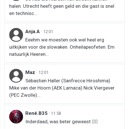
halen. Utrecht heeft geen geld en die gast is snel
en technisc...
Anja.A
·
12:01
Eeehm we moesten ook wel heel erg
uitkijken voor die slowaken. Onheilapeofeten. Em
natuurlijk Heeren...
Maz
·
12:01
Sébastien Haller (Sanfrecce Hiroshima)
Mike van der Hoorn (AEK Larnaca) Nick Viergever
(PEC Zwolle)...
René.B35
·
11:58
Inderdaad, was beter geweest 👌🏻