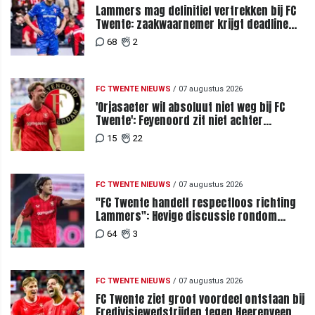
Lammers mag definitief vertrekken bij FC
Twente: zaakwaarnemer krijgt deadline
vanwege komst vervanger
68
2
FC TWENTE NIEUWS
/
07 augustus 2026
'Orjasaeter wil absoluut niet weg bij FC
Twente': Feyenoord zit niet achter
recordbod
15
22
FC TWENTE NIEUWS
/
07 augustus 2026
"FC Twente handelt respectloos richting
Lammers": Hevige discussie rondom
degradatie tot derde spits
64
3
FC TWENTE NIEUWS
/
07 augustus 2026
FC Twente ziet groot voordeel ontstaan bij
Eredivisiewedstrijden tegen Heerenveen