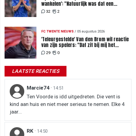
wankelen': "Natuurlijk was dat een
signaal"
32
2
FC TWENTE NIEUWS
/
05 augustus 2026
'Teleurgestelde' Van den Brom wil reactie
van zijn spelers: "Dat zit bij mij het
meeste diep"
29
0
LAATSTE REACTIES
Marcie74
·
14:51
Ten Voorde is idd uitgedreten. Die vent is
kind aan huis en niet meer serieus te nemen. Elke 4
jaar...
RK
·
14:50