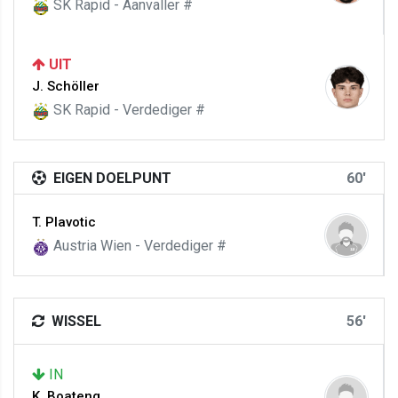
SK Rapid - Aanvaller #
UIT
J. Schöller
SK Rapid - Verdediger #
EIGEN DOELPUNT
60'
T. Plavotic
Austria Wien - Verdediger #
WISSEL
56'
IN
K. Boateng