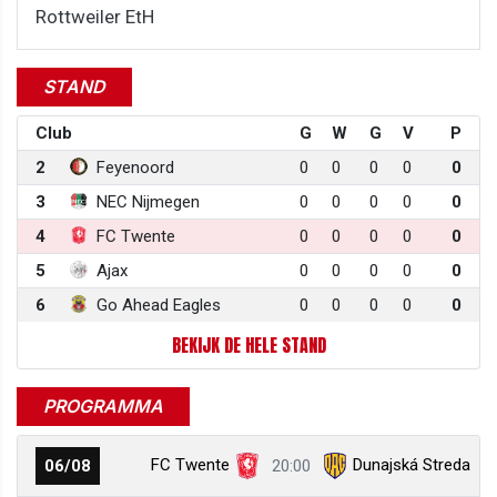
Rottweiler EtH
STAND
Club
G
W
G
V
P
2
Feyenoord
0
0
0
0
0
3
NEC Nijmegen
0
0
0
0
0
4
FC Twente
0
0
0
0
0
5
Ajax
0
0
0
0
0
6
Go Ahead Eagles
0
0
0
0
0
BEKIJK DE HELE STAND
PROGRAMMA
FC Twente
Dunajská Streda
06/08
20:00