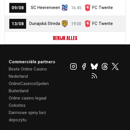
SC Heerenveen
FC Twente
09/08
16:45
Dunajská Streda
FC Twente
13/08
19:00
BEKIJK ALLES
Commerciële partners
Beste Online Casino
Nederland
OnlineCasinosSpelen
Buitenland
Online casino legaal
Goksites
Darmowe spiny bez
depozytu