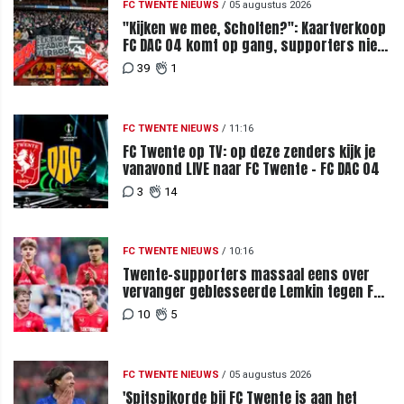
FC TWENTE NIEUWS
/
05 augustus 2026
"Kijken we mee, Scholten?": Kaartverkoop
FC DAC 04 komt op gang, supporters niet
blij met ticketprijzen
39
1
FC TWENTE NIEUWS
/
11:16
FC Twente op TV: op deze zenders kijk je
vanavond LIVE naar FC Twente - FC DAC 04
3
14
FC TWENTE NIEUWS
/
10:16
Twente-supporters massaal eens over
vervanger geblesseerde Lemkin tegen FC
DAC 04
10
5
FC TWENTE NIEUWS
/
05 augustus 2026
'Spitspikorde bij FC Twente is aan het