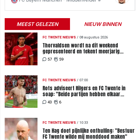
MEEST GELEZEN
NIEUW BINNEN
FC TWENTE NIEUWS
/
08 augustus 2026
Thorvaldsen wordt na dit weekend
gepresenteerd en tekent meerjarig
contract bij FC Twente
57
59
FC TWENTE NIEUWS
/
07:00
Rots adviseert Hilgers en FC Twente in
soap: "Beide partijen hebben elkaar
teleurgesteld"
43
6
FC TWENTE NIEUWS
/
10:33
Ten Hag doet pijnlijke onthulling: "Bestuur
FC Twente wilde mij monddood maken"