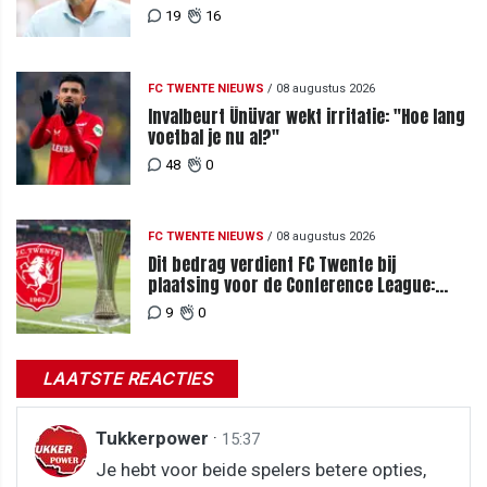
19
16
FC TWENTE NIEUWS
/
08 augustus 2026
Invalbeurt Ünüvar wekt irritatie: "Hoe lang
voetbal je nu al?"
48
0
FC TWENTE NIEUWS
/
08 augustus 2026
Dit bedrag verdient FC Twente bij
plaatsing voor de Conference League:
zoveel loopt het mis bij uitschakeling
9
0
LAATSTE REACTIES
Tukkerpower
·
15:37
Je hebt voor beide spelers betere opties,