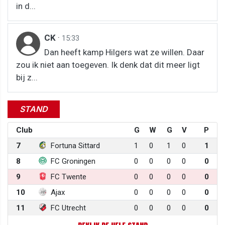
in d...
CK
·
15:33
Dan heeft kamp Hilgers wat ze willen. Daar
zou ik niet aan toegeven. Ik denk dat dit meer ligt
bij z...
STAND
Club
G
W
G
V
P
7
Fortuna Sittard
1
0
1
0
1
8
FC Groningen
0
0
0
0
0
9
FC Twente
0
0
0
0
0
10
Ajax
0
0
0
0
0
11
FC Utrecht
0
0
0
0
0