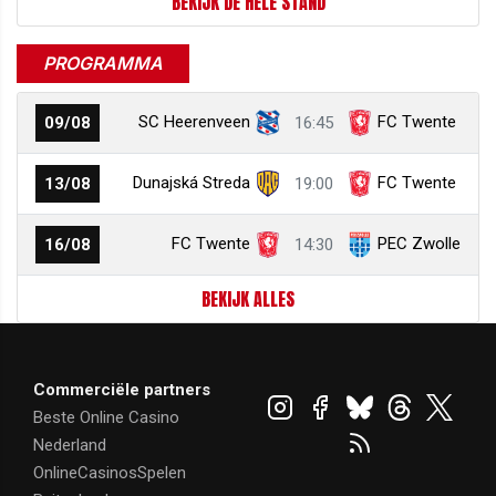
BEKIJK DE HELE STAND
PROGRAMMA
SC Heerenveen
FC Twente
09/08
16:45
Dunajská Streda
FC Twente
13/08
19:00
FC Twente
PEC Zwolle
16/08
14:30
BEKIJK ALLES
Commerciële partners
Beste Online Casino
Nederland
OnlineCasinosSpelen