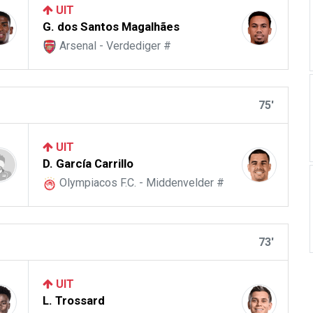
UIT
G. dos Santos Magalhães
Arsenal - Verdediger #
75'
UIT
D. García Carrillo
Olympiacos F.C. - Middenvelder #
73'
UIT
L. Trossard