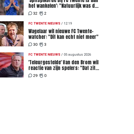
'Spitspikorde bij FC Twente is aan
het wankelen': "Natuurlijk was dat
een signaal"
32
2
FC TWENTE NIEUWS
/
12:19
Wagelaar wil nieuwe FC Twente-
watcher: "Dit kan echt niet meer"
30
3
FC TWENTE NIEUWS
/
05 augustus 2026
'Teleurgestelde' Van den Brom wil
reactie van zijn spelers: "Dat zit
bij mij het meeste diep"
29
0