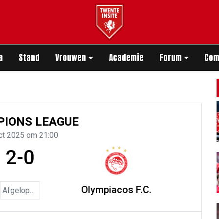
app
a
Stand
Vrouwen
Academie
Forum
Com
IONS LEAGUE
ct 2025 om 21:00
2-0
Olympiacos F.C.
Afgelopen