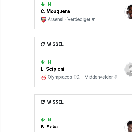
IN
C. Mosquera
Arsenal - Verdediger #
WISSEL
IN
L. Scipioni
Olympiacos F.C. - Middenvelder #
WISSEL
IN
B. Saka