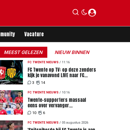
munity
Vacature
MEEST GELEZEN
NIEUW BINNEN
FC TWENTE NIEUWS
/
11:16
FC Twente op TV: op deze zenders
kijk je vanavond LIVE naar FC
Twente - FC DAC 04
3
14
FC TWENTE NIEUWS
/
10:16
Twente-supporters massaal
eens over vervanger
geblesseerde Lemkin tegen FC
10
6
DAC 04
FC TWENTE NIEUWS
/
05 augustus 2026