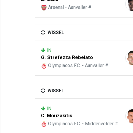
Arsenal - Aanvaller #
WISSEL
IN
G. Strefezza Rebelato
Olympiacos F.C. - Aanvaller #
WISSEL
IN
C. Mouzakitis
Olympiacos F.C. - Middenvelder #