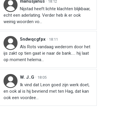
manusjanus
·
18:12
Nijstad heeft lichte klachten blijkbaar,
echt een aderlating. Verder heb ik er ook
weinig woorden vo...
5ndwqcgfpx
·
18:11
Als Rots vandaag wederom door het
ijs zakt op tien gaat ie naar de bank….. hij laat
op moment helema...
W. J..G
·
18:05
Ik vind dat Leon goed zijn werk doet,
en ook al is hij bevriend met ten Hag, dat kan
ook een voordee...