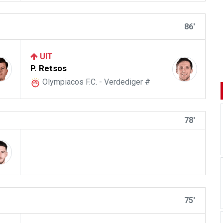
86'
UIT
P. Retsos
Olympiacos F.C. - Verdediger #
78'
75'