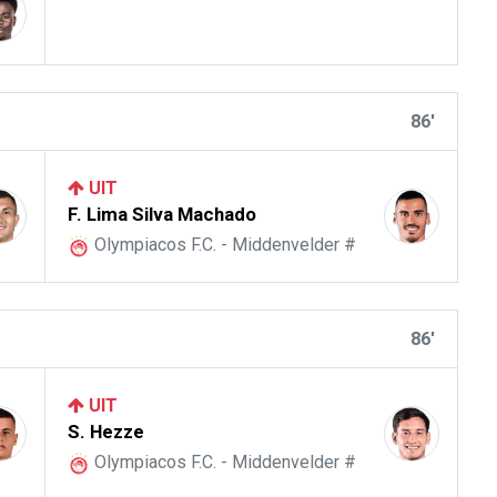
86'
UIT
F. Lima Silva Machado
Olympiacos F.C. - Middenvelder #
86'
UIT
S. Hezze
Olympiacos F.C. - Middenvelder #