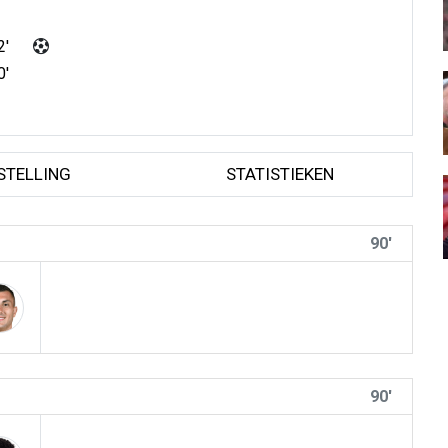
2'
0'
STELLING
STATISTIEKEN
90'
90'