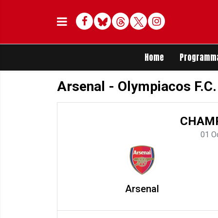
Facebook
Bluesky
Threads
Twitter
Delen op Whats
Home
Programm
Arsenal - Olympiacos F.C.
CHAMP
01 O
Arsenal