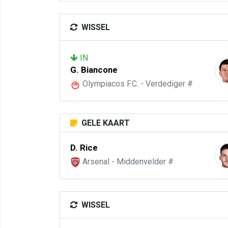
WISSEL
IN
G. Biancone
Olympiacos F.C. - Verdediger #
GELE KAART
D. Rice
Arsenal - Middenvelder #
WISSEL