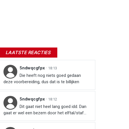
LAATSTE REACTIES
5ndwqcgfpx
·
18:13
Die heeft nog niets goed gedaan
deze voorbereiding, dus dat is te billijken
5ndwqcgfpx
·
18:12
Dit gaat niet heel lang goed idd. Dan
gaat er wel een bezem door het elftal/staf…