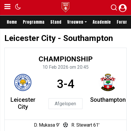
Home
Programma
Stand
Vrouwen
Academie
Forum
Leicester City - Southampton
CHAMPIONSHIP
10 Feb 2026 om 20:45
3-4
Leicester
Southampton
Afgelopen
City
D. Mukasa 9'
R. Stewart 61'