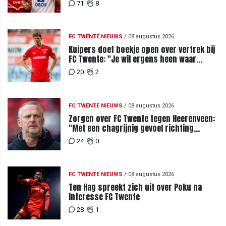
71
8
FC TWENTE NIEUWS
/
08 augustus 2026
Kuipers doet boekje open over vertrek bij
FC Twente: "Je wil ergens heen waar
mensen je waarderen"
20
2
FC TWENTE NIEUWS
/
08 augustus 2026
Zorgen over FC Twente tegen Heerenveen:
"Met een chagrijnig gevoel richting
Slowakije"
24
0
FC TWENTE NIEUWS
/
08 augustus 2026
Ten Hag spreekt zich uit over Poku na
interesse FC Twente
28
1