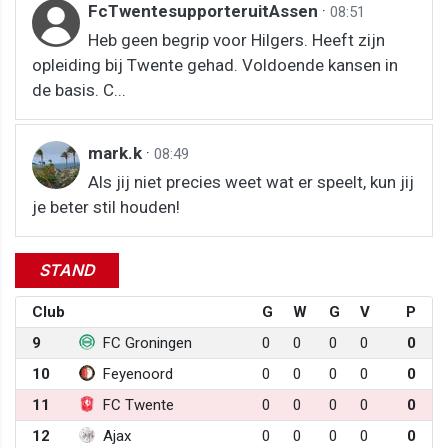
FcTwentesupporteruitAssen
·
08:51
Heb geen begrip voor Hilgers. Heeft zijn
opleiding bij Twente gehad. Voldoende kansen in
de basis. C...
mark.k
·
08:49
Als jij niet precies weet wat er speelt, kun jij
je beter stil houden!
STAND
Club
G
W
G
V
P
9
FC Groningen
0
0
0
0
0
10
Feyenoord
0
0
0
0
0
11
FC Twente
0
0
0
0
0
12
Ajax
0
0
0
0
0