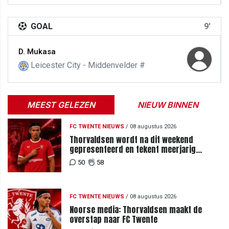
GOAL
9'
D. Mukasa
Leicester City - Middenvelder #
MEEST GELEZEN
NIEUW BINNEN
FC TWENTE NIEUWS
/
08 augustus 2026
Thorvaldsen wordt na dit weekend
gepresenteerd en tekent meerjarig
contract bij FC Twente
50
58
FC TWENTE NIEUWS
/
08 augustus 2026
Noorse media: Thorvaldsen maakt de
overstap naar FC Twente