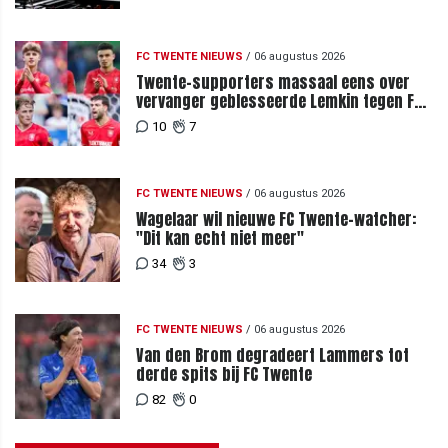
FC TWENTE NIEUWS
/
06 augustus 2026
Twente-supporters massaal eens over
vervanger geblesseerde Lemkin tegen FC
DAC 04
10
7
FC TWENTE NIEUWS
/
06 augustus 2026
Wagelaar wil nieuwe FC Twente-watcher:
"Dit kan echt niet meer"
34
3
FC TWENTE NIEUWS
/
06 augustus 2026
Van den Brom degradeert Lammers tot
derde spits bij FC Twente
82
0