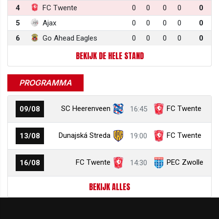
4
FC Twente
0
0
0
0
0
5
Ajax
0
0
0
0
0
6
Go Ahead Eagles
0
0
0
0
0
BEKIJK DE HELE STAND
PROGRAMMA
SC Heerenveen
FC Twente
09/08
16:45
Dunajská Streda
FC Twente
13/08
19:00
FC Twente
PEC Zwolle
16/08
14:30
BEKIJK ALLES