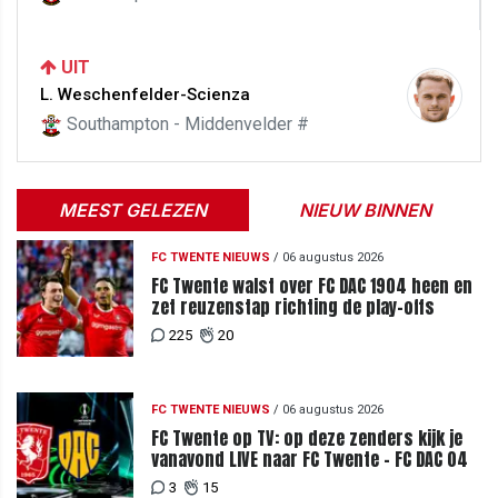
UIT
L. Weschenfelder-Scienza
Southampton - Middenvelder #
MEEST GELEZEN
NIEUW BINNEN
FC TWENTE NIEUWS
/
06 augustus 2026
FC Twente walst over FC DAC 1904 heen en
zet reuzenstap richting de play-offs
225
20
FC TWENTE NIEUWS
/
06 augustus 2026
FC Twente op TV: op deze zenders kijk je
vanavond LIVE naar FC Twente - FC DAC 04
3
15