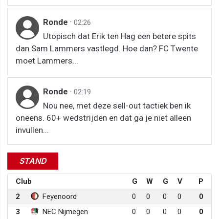
Ronde
·
02:26
Utopisch dat Erik ten Hag een betere spits
dan Sam Lammers vastlegd. Hoe dan? FC Twente
moet Lammers...
Ronde
·
02:19
Nou nee, met deze sell-out tactiek ben ik
oneens. 60+ wedstrijden en dat ga je niet alleen
invullen...
STAND
Club
G
W
G
V
P
2
Feyenoord
0
0
0
0
0
3
NEC Nijmegen
0
0
0
0
0