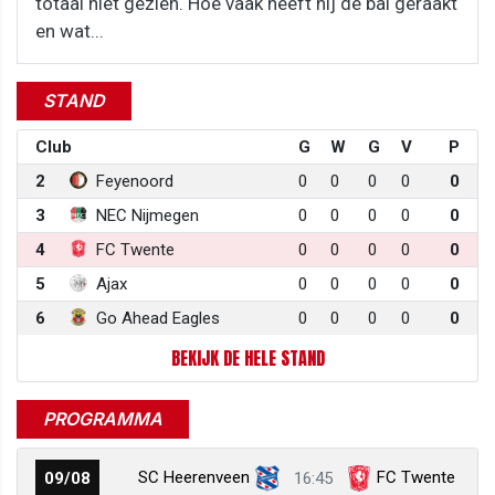
totaal niet gezien. Hoe vaak heeft hij de bal geraakt
en wat...
STAND
Club
G
W
G
V
P
2
Feyenoord
0
0
0
0
0
3
NEC Nijmegen
0
0
0
0
0
4
FC Twente
0
0
0
0
0
5
Ajax
0
0
0
0
0
6
Go Ahead Eagles
0
0
0
0
0
BEKIJK DE HELE STAND
PROGRAMMA
SC Heerenveen
FC Twente
09/08
16:45