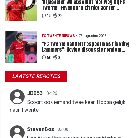
'Orjasaeter wil absoluut niet weg bij FC
Twente': Feyenoord zit niet achter
recordbod
15
22
FC TWENTE NIEUWS
/
07 augustus 2026
"FC Twente handelt respectloos richting
Lammers": Hevige discussie rondom
degradatie tot derde spits
60
3
LAATSTE REACTIES
JD053
·
04:26
Scoort ook iemand twee keer. Hoppa gelijk
naar Twente
StevenBos
·
03:00
Hoe jij ten Hag neerzet is ook achterbaks.