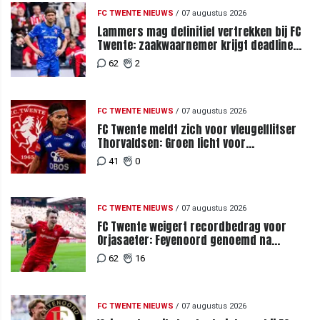
FC TWENTE NIEUWS
/
07 augustus 2026
Lammers mag definitief vertrekken bij FC
Twente: zaakwaarnemer krijgt deadline
vanwege komst vervanger
62
2
FC TWENTE NIEUWS
/
07 augustus 2026
FC Twente meldt zich voor vleugelflitser
Thorvaldsen: Groen licht voor
miljoenenbod
41
0
FC TWENTE NIEUWS
/
07 augustus 2026
FC Twente weigert recordbedrag voor
Orjasaeter: Feyenoord genoemd na
megabod
62
16
FC TWENTE NIEUWS
/
07 augustus 2026