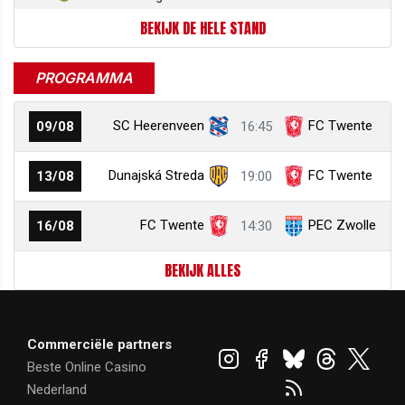
BEKIJK DE HELE STAND
PROGRAMMA
SC Heerenveen
FC Twente
09/08
16:45
Dunajská Streda
FC Twente
13/08
19:00
FC Twente
PEC Zwolle
16/08
14:30
BEKIJK ALLES
Commerciële partners
Beste Online Casino
Nederland