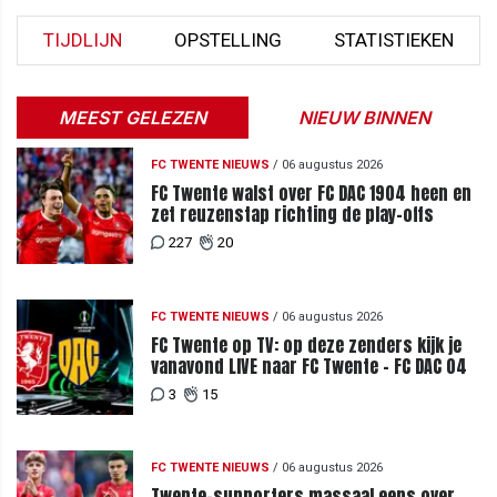
TIJDLIJN
OPSTELLING
STATISTIEKEN
MEEST GELEZEN
NIEUW BINNEN
FC TWENTE NIEUWS
/
06 augustus 2026
FC Twente walst over FC DAC 1904 heen en
zet reuzenstap richting de play-offs
227
20
FC TWENTE NIEUWS
/
06 augustus 2026
FC Twente op TV: op deze zenders kijk je
vanavond LIVE naar FC Twente - FC DAC 04
3
15
FC TWENTE NIEUWS
/
06 augustus 2026
Twente-supporters massaal eens over