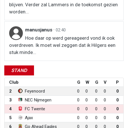
blijven. Verder zal Lammers in de toekomst gezien
worden...
manusjanus
·
02:40
Hoe daar op werd gereageerd vond ik ook
overdreven. Ik moet wel zeggen dat ik Hilgers een
stuk minde...
STAND
Club
G
W
G
V
P
2
Feyenoord
0
0
0
0
0
3
NEC Nijmegen
0
0
0
0
0
4
FC Twente
0
0
0
0
0
5
Ajax
0
0
0
0
0
6
Go Ahead Eagles
0
0
0
0
0