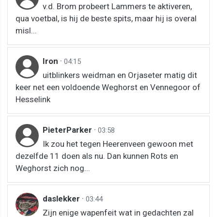
v.d. Brom probeert Lammers te aktiveren,
qua voetbal, is hij de beste spits, maar hij is overal
misl...
Iron
·
04:15
uitblinkers weidman en Orjaseter matig dit
keer net een voldoende Weghorst en Vennegoor of
Hesselink
PieterParker
·
03:58
Ik zou het tegen Heerenveen gewoon met
dezelfde 11 doen als nu. Dan kunnen Rots en
Weghorst zich nog...
daslekker
·
03:44
Zijn enige wapenfeit wat in gedachten zal