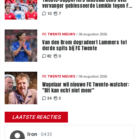
vervanger geblesseerde Lemkin tegen FC
DAC 04
10
7
FC TWENTE NIEUWS
/
06 augustus 2026
Van den Brom degradeert Lammers tot
derde spits bij FC Twente
82
0
FC TWENTE NIEUWS
/
06 augustus 2026
Wagelaar wil nieuwe FC Twente-watcher:
"Dit kan echt niet meer"
34
3
LAATSTE REACTIES
Iron
·
04:33