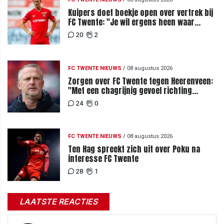
Kuipers doet boekje open over vertrek bij
FC Twente: "Je wil ergens heen waar
mensen je waarderen"
20
2
FC TWENTE NIEUWS
/
08 augustus 2026
Zorgen over FC Twente tegen Heerenveen:
"Met een chagrijnig gevoel richting
Slowakije"
24
0
FC TWENTE NIEUWS
/
08 augustus 2026
Ten Hag spreekt zich uit over Poku na
interesse FC Twente
28
1
LAATSTE REACTIES