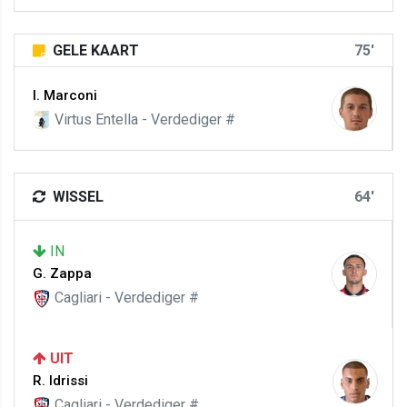
GELE KAART
75'
I. Marconi
Virtus Entella - Verdediger #
WISSEL
64'
IN
G. Zappa
Cagliari - Verdediger #
UIT
R. Idrissi
Cagliari - Verdediger #