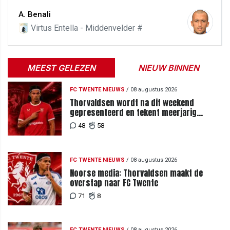
A. Benali
Virtus Entella - Middenvelder #
MEEST GELEZEN
NIEUW BINNEN
FC TWENTE NIEUWS
/
08 augustus 2026
Thorvaldsen wordt na dit weekend
gepresenteerd en tekent meerjarig
contract bij FC Twente
48
58
FC TWENTE NIEUWS
/
08 augustus 2026
Noorse media: Thorvaldsen maakt de
overstap naar FC Twente
71
8
FC TWENTE NIEUWS
/
08 augustus 2026