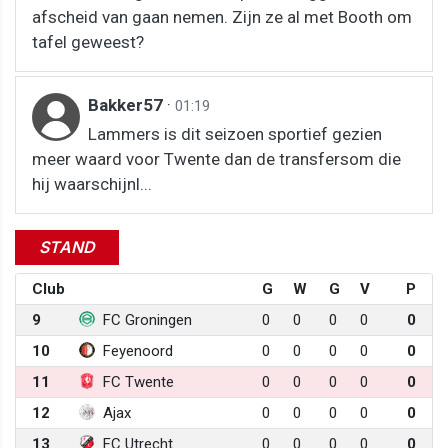
afscheid van gaan nemen. Zijn ze al met Booth om
tafel geweest?
Bakker57
·
01:19
Lammers is dit seizoen sportief gezien
meer waard voor Twente dan de transfersom die
hij waarschijnl...
STAND
Club
G
W
G
V
P
9
FC Groningen
0
0
0
0
0
10
Feyenoord
0
0
0
0
0
11
FC Twente
0
0
0
0
0
12
Ajax
0
0
0
0
0
13
FC Utrecht
0
0
0
0
0