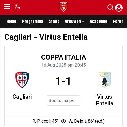
Home
Programma
Stand
Vrouwen
Academie
Forum
Cagliari - Virtus Entella
COPPA ITALIA
16 Aug 2025 om 20:45
1-1
Cagliari
Virtus
Beslist na penalty's
Entella
R. Piccoli 45'
A. Deiola 86' (e.d.)