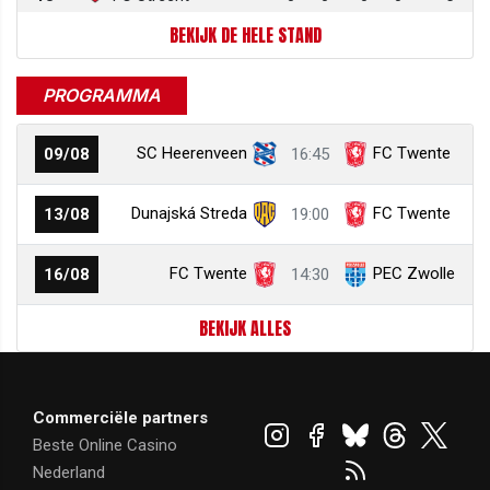
BEKIJK DE HELE STAND
PROGRAMMA
SC Heerenveen
FC Twente
09/08
16:45
Dunajská Streda
FC Twente
13/08
19:00
FC Twente
PEC Zwolle
16/08
14:30
BEKIJK ALLES
Commerciële partners
Beste Online Casino
Nederland