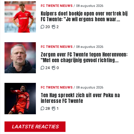
FC TWENTE NIEUWS
/
08 augustus 2026
Kuipers doet boekje open over vertrek bij
FC Twente: "Je wil ergens heen waar
mensen je waarderen"
20
2
FC TWENTE NIEUWS
/
08 augustus 2026
Zorgen over FC Twente tegen Heerenveen:
"Met een chagrijnig gevoel richting
Slowakije"
24
0
FC TWENTE NIEUWS
/
08 augustus 2026
Ten Hag spreekt zich uit over Poku na
interesse FC Twente
28
1
LAATSTE REACTIES