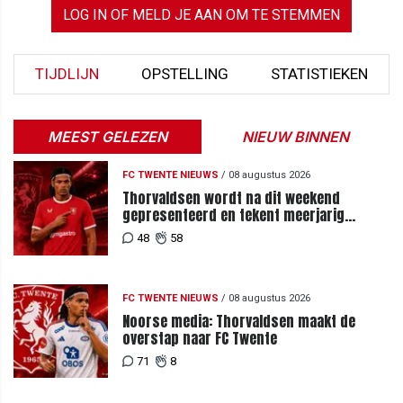
LOG IN OF MELD JE AAN OM TE STEMMEN
TIJDLIJN
OPSTELLING
STATISTIEKEN
MEEST GELEZEN
NIEUW BINNEN
FC TWENTE NIEUWS
/
08 augustus 2026
Thorvaldsen wordt na dit weekend
gepresenteerd en tekent meerjarig
contract bij FC Twente
48
58
FC TWENTE NIEUWS
/
08 augustus 2026
Noorse media: Thorvaldsen maakt de
overstap naar FC Twente
71
8