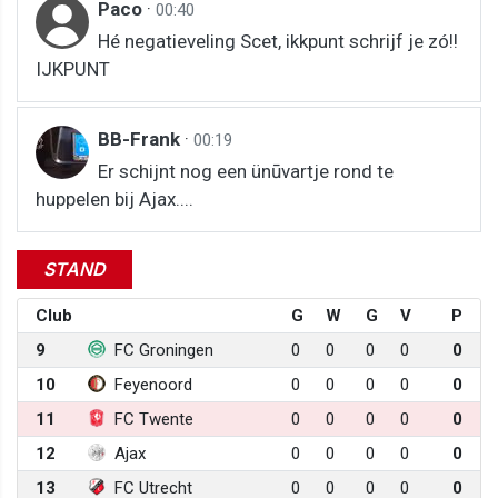
Paco
·
00:40
Hé negatieveling Scet, ikkpunt schrijf je zó!!
IJKPUNT
BB-Frank
·
00:19
Er schijnt nog een ünūvartje rond te
huppelen bij Ajax....
STAND
Club
G
W
G
V
P
9
FC Groningen
0
0
0
0
0
10
Feyenoord
0
0
0
0
0
11
FC Twente
0
0
0
0
0
12
Ajax
0
0
0
0
0
13
FC Utrecht
0
0
0
0
0