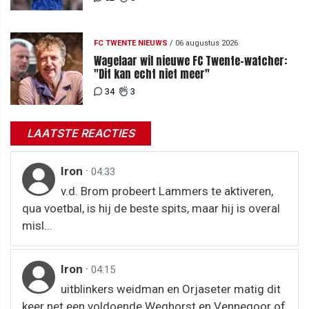
FC TWENTE NIEUWS
/
06 augustus 2026
Wagelaar wil nieuwe FC Twente-watcher:
"Dit kan echt niet meer"
34
3
LAATSTE REACTIES
Iron
·
04:33
v.d. Brom probeert Lammers te aktiveren,
qua voetbal, is hij de beste spits, maar hij is overal
misl...
Iron
·
04:15
uitblinkers weidman en Orjaseter matig dit
keer net een voldoende Weghorst en Vennegoor of