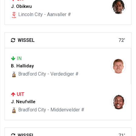
J. Obikwu
Lincoln City - Aanvaller #
WISSEL
72'
IN
B. Halliday
Bradford City - Verdediger #
UIT
J. Neufville
Bradford City - Middenvelder #
WISSEL
71'