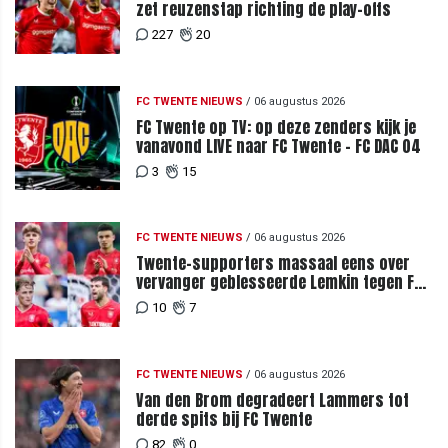
zet reuzenstap richting de play-offs
227
20
FC TWENTE NIEUWS
/
06 augustus 2026
FC Twente op TV: op deze zenders kijk je
vanavond LIVE naar FC Twente - FC DAC 04
3
15
FC TWENTE NIEUWS
/
06 augustus 2026
Twente-supporters massaal eens over
vervanger geblesseerde Lemkin tegen FC
DAC 04
10
7
FC TWENTE NIEUWS
/
06 augustus 2026
Van den Brom degradeert Lammers tot
derde spits bij FC Twente
82
0