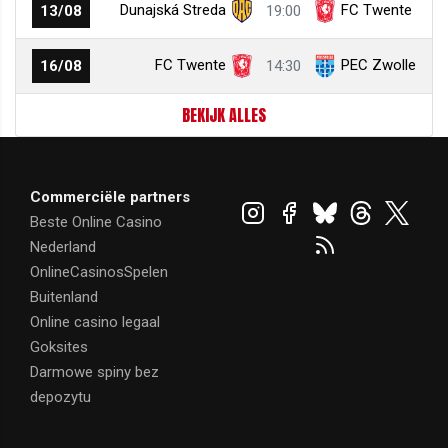
Dunajská Streda
FC Twente
13/08
19:00
FC Twente
PEC Zwolle
16/08
14:30
BEKIJK ALLES
Commerciële partners
Beste Online Casino
Nederland
OnlineCasinosSpelen
Buitenland
Online casino legaal
Goksites
Darmowe spiny bez
depozytu