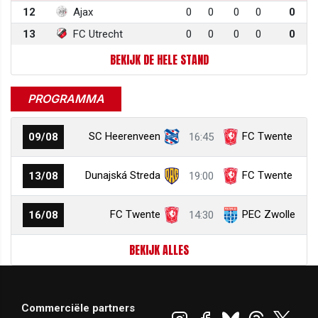
12
Ajax
0
0
0
0
0
13
FC Utrecht
0
0
0
0
0
BEKIJK DE HELE STAND
PROGRAMMA
SC Heerenveen
FC Twente
09/08
16:45
Dunajská Streda
FC Twente
13/08
19:00
FC Twente
PEC Zwolle
16/08
14:30
BEKIJK ALLES
Commerciële partners