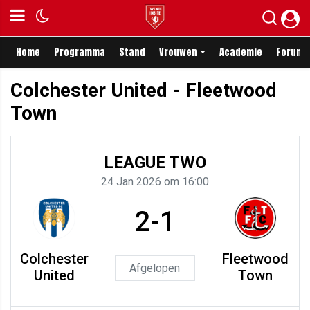
Home
Programma
Stand
Vrouwen
Academie
Forum
Colchester United - Fleetwood
Town
LEAGUE TWO
24 Jan 2026 om 16:00
2-1
Colchester
Fleetwood
Afgelopen
United
Town