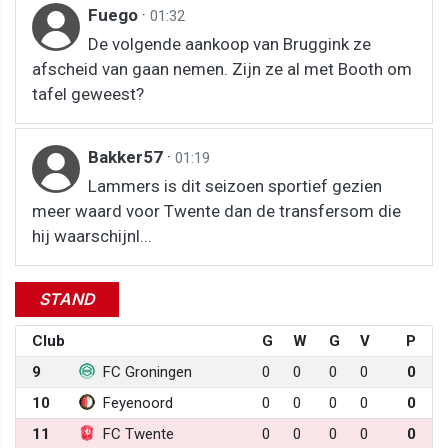
Fuego
·
01:32
De volgende aankoop van Bruggink ze
afscheid van gaan nemen. Zijn ze al met Booth om
tafel geweest?
Bakker57
·
01:19
Lammers is dit seizoen sportief gezien
meer waard voor Twente dan de transfersom die
hij waarschijnl...
STAND
Club
G
W
G
V
P
9
FC Groningen
0
0
0
0
0
10
Feyenoord
0
0
0
0
0
11
FC Twente
0
0
0
0
0