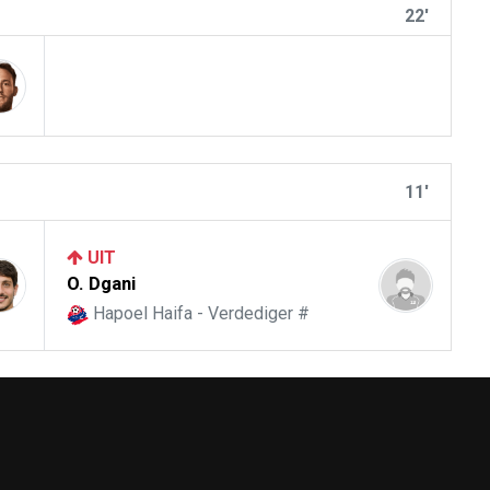
22'
11'
UIT
O. Dgani
Hapoel Haifa - Verdediger #