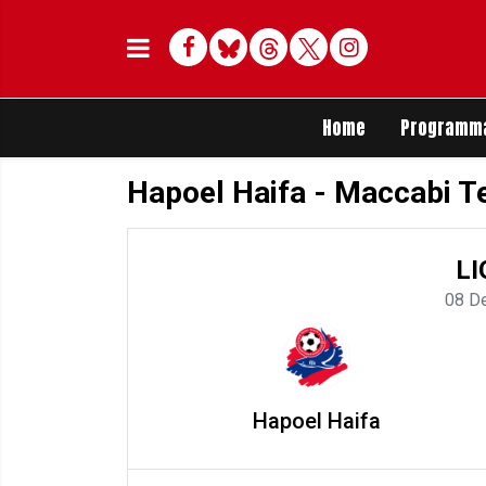
Facebook
Bluesky
Threads
Twitter
Delen op Whats
Home
Programm
Hapoel Haifa - Maccabi Te
LI
08 D
Hapoel Haifa