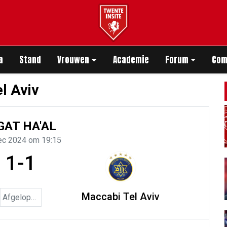
app
a
Stand
Vrouwen
Academie
Forum
Com
l Aviv
GAT HA'AL
ec 2024 om 19:15
1-1
Maccabi Tel Aviv
Afgelopen