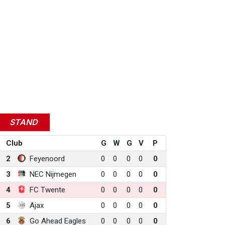
STAND
Club
G
W
G
V
P
2
Feyenoord
0
0
0
0
0
3
NEC Nijmegen
0
0
0
0
0
4
FC Twente
0
0
0
0
0
5
Ajax
0
0
0
0
0
6
Go Ahead Eagles
0
0
0
0
0