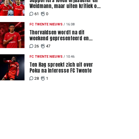
Supporters loven Orjasaeter en
Weidmann, maar uiten kritiek op
Weghorst na ruime zege op FC
61
0
DAC
FC TWENTE NIEUWS
/
16:08
Thorvaldsen wordt na dit
weekend gepresenteerd en
tekent meerjarig contract bij FC
26
47
Twente
FC TWENTE NIEUWS
/
10:46
Ten Hag spreekt zich uit over
Poku na interesse FC Twente
28
1