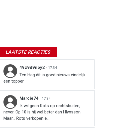
LAATSTE REACTIES
49z9d9nby2
·
17:34
Ten Hag dit is goed nieuws eindelijk
een topper
Marcie74
·
17:34
Ik wil geen Rots op rechtsbuiten,
never. Op 10 is hij wel beter dan Hlynsson.
Maar… Rots verkopen e...