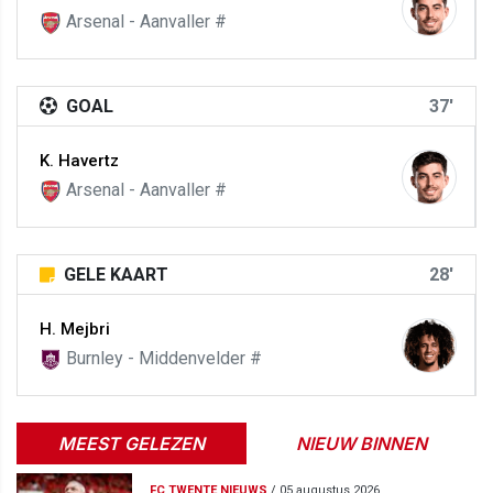
Arsenal - Aanvaller #
GOAL
37'
K. Havertz
Arsenal - Aanvaller #
GELE KAART
28'
H. Mejbri
Burnley - Middenvelder #
MEEST GELEZEN
NIEUW BINNEN
FC TWENTE NIEUWS
/
05 augustus 2026