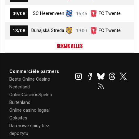
SC Heerenveen
FC Twente
09/08
16:45
Dunajská Streda
FC Twente
13/08
19:00
BEKIJK ALLES
Commerciële partners
Beste Online Casino
Nederland
OnlineCasinosSpelen
Buitenland
Online casino legaal
Goksites
Darmowe spiny bez
depozytu