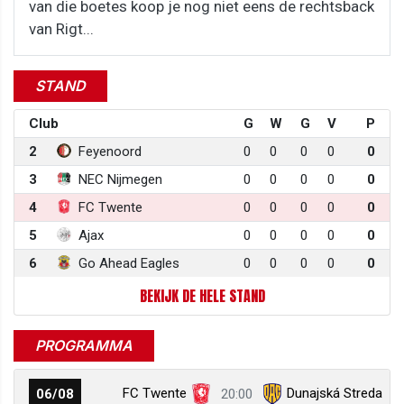
van die boetes koop je nog niet eens de rechtsback
van Rigt...
STAND
Club
G
W
G
V
P
2
Feyenoord
0
0
0
0
0
3
NEC Nijmegen
0
0
0
0
0
4
FC Twente
0
0
0
0
0
5
Ajax
0
0
0
0
0
6
Go Ahead Eagles
0
0
0
0
0
BEKIJK DE HELE STAND
PROGRAMMA
FC Twente
Dunajská Streda
06/08
20:00