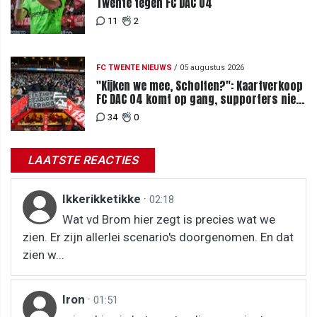
Twente tegen FC DAC 04
11
2
FC TWENTE NIEUWS
/
05 augustus 2026
"Kijken we mee, Scholten?": Kaartverkoop
FC DAC 04 komt op gang, supporters niet
blij met ticketprijzen
34
0
LAATSTE REACTIES
Ikkerikketikke
·
02:18
Wat vd Brom hier zegt is precies wat we
zien. Er zijn allerlei scenario's doorgenomen. En dat
zien w...
Iron
·
01:51