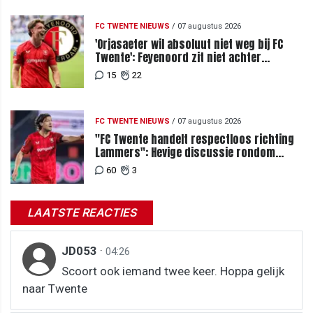
FC TWENTE NIEUWS
/
07 augustus 2026
'Orjasaeter wil absoluut niet weg bij FC
Twente': Feyenoord zit niet achter
recordbod
15
22
FC TWENTE NIEUWS
/
07 augustus 2026
"FC Twente handelt respectloos richting
Lammers": Hevige discussie rondom
degradatie tot derde spits
60
3
LAATSTE REACTIES
JD053
·
04:26
Scoort ook iemand twee keer. Hoppa gelijk
naar Twente