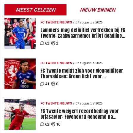
MEEST GELEZEN
NIEUW BINNEN
FC TWENTE NIEUWS
/
07 augustus 2026
Lammers mag definitief vertrekken bij FC
Twente: zaakwaarnemer krijgt deadline
vanwege komst vervanger
62
2
FC TWENTE NIEUWS
/
07 augustus 2026
FC Twente meldt zich voor vleugelflitser
Thorvaldsen: Groen licht voor
miljoenenbod
41
0
FC TWENTE NIEUWS
/
07 augustus 2026
FC Twente weigert recordbedrag voor
Orjasaeter: Feyenoord genoemd na
megabod
62
16