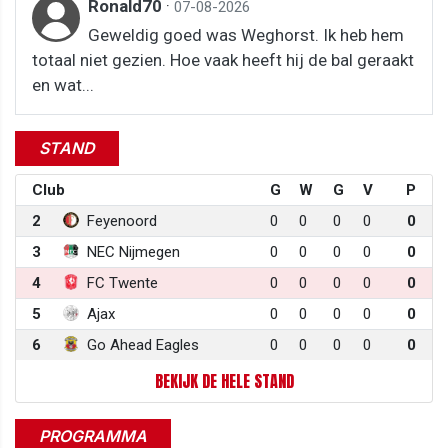
Ronald70
·
07-08-2026
Geweldig goed was Weghorst. Ik heb hem
totaal niet gezien. Hoe vaak heeft hij de bal geraakt
en wat...
STAND
Club
G
W
G
V
P
2
Feyenoord
0
0
0
0
0
3
NEC Nijmegen
0
0
0
0
0
4
FC Twente
0
0
0
0
0
5
Ajax
0
0
0
0
0
6
Go Ahead Eagles
0
0
0
0
0
BEKIJK DE HELE STAND
PROGRAMMA