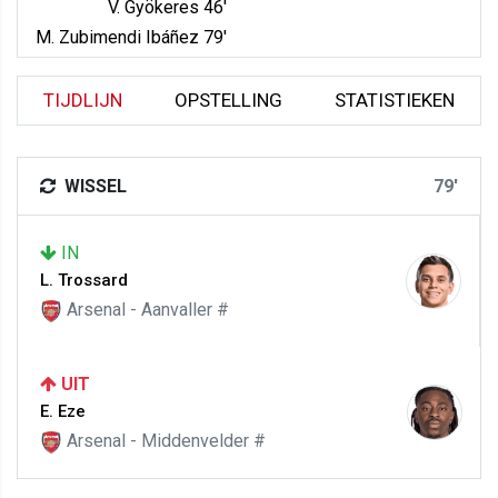
V. Gyökeres 46'
M. Zubimendi Ibáñez 79'
TIJDLIJN
OPSTELLING
STATISTIEKEN
WISSEL
79'
IN
L. Trossard
Arsenal - Aanvaller #
UIT
E. Eze
Arsenal - Middenvelder #