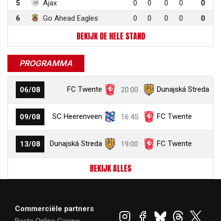
5
Ajax
0
0
0
0
0
6
Go Ahead Eagles
0
0
0
0
0
BEKIJK DE HELE STAND
PROGRAMMA
FC Twente
Dunajská Streda
06/08
20:00
SC Heerenveen
FC Twente
09/08
16:45
Dunajská Streda
FC Twente
13/08
19:00
BEKIJK ALLES
Commerciële partners
Beste Online Casino