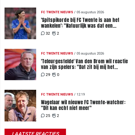
FC TWENTE NIEUWS
/
05 augustus 2026
'Spitspikorde bij FC Twente is aan het
wankelen': "Natuurlijk was dat een
signaal"
32
2
FC TWENTE NIEUWS
/
05 augustus 2026
'Teleurgestelde' Van den Brom wil reactie
van zijn spelers: "Dat zit bij mij het
meeste diep"
29
0
FC TWENTE NIEUWS
/
12:19
Wagelaar wil nieuwe FC Twente-watcher:
"Dit kan echt niet meer"
25
2
LAATSTE REACTIES