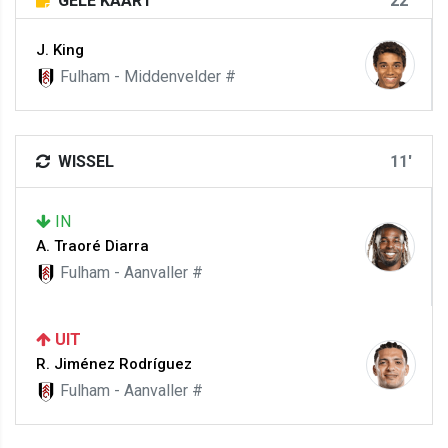
GELE KAART
22'
J. King
Fulham - Middenvelder #
WISSEL
11'
IN
A. Traoré Diarra
Fulham - Aanvaller #
UIT
R. Jiménez Rodríguez
Fulham - Aanvaller #