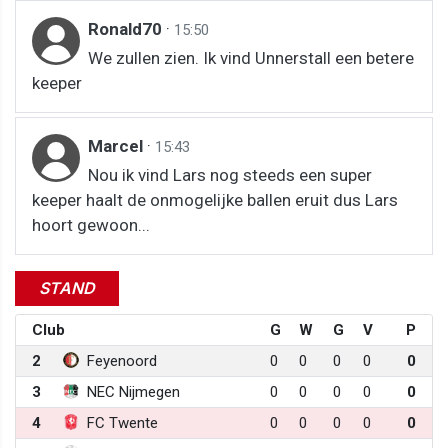
Ronald70
·
15:50
We zullen zien. Ik vind Unnerstall een betere
keeper
Marcel
·
15:43
Nou ik vind Lars nog steeds een super
keeper haalt de onmogelijke ballen eruit dus Lars
hoort gewoon...
STAND
Club
G
W
G
V
P
2
Feyenoord
0
0
0
0
0
3
NEC Nijmegen
0
0
0
0
0
4
FC Twente
0
0
0
0
0