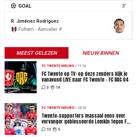
GOAL
3'
R. Jiménez Rodríguez
Fulham - Aanvaller #
MEEST GELEZEN
NIEUW BINNEN
FC TWENTE NIEUWS
/
11:16
FC Twente op TV: op deze zenders kijk je
vanavond LIVE naar FC Twente - FC DAC 04
3
14
FC TWENTE NIEUWS
/
10:16
Twente-supporters massaal eens over
vervanger geblesseerde Lemkin tegen FC
DAC 04
10
5