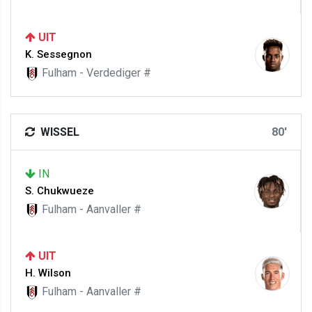
UIT
K. Sessegnon
Fulham - Verdediger #
WISSEL
80'
IN
S. Chukwueze
Fulham - Aanvaller #
UIT
H. Wilson
Fulham - Aanvaller #