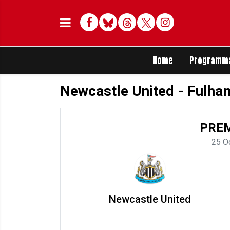
Facebook
Bluesky
Threads
Twitter
Delen op Whats
Home
Programm
Newcastle United - Fulha
PREM
25 O
Newcastle United