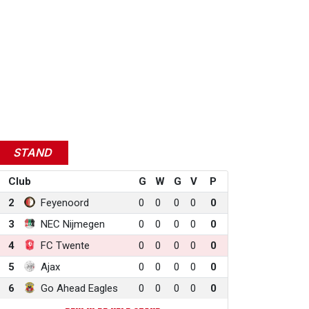
STAND
Club
G
W
G
V
P
2
Feyenoord
0
0
0
0
0
3
NEC Nijmegen
0
0
0
0
0
4
FC Twente
0
0
0
0
0
5
Ajax
0
0
0
0
0
6
Go Ahead Eagles
0
0
0
0
0