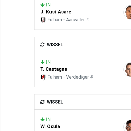
IN
J. Kusi-Asare
Fulham - Aanvaller #
WISSEL
IN
T. Castagne
Fulham - Verdediger #
WISSEL
IN
W. Osula