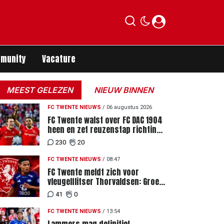
munity
Vacature
MEEST GELEZEN
NIEUW BINNEN
FC TWENTE NIEUWS
/
06 augustus 2026
FC Twente walst over FC DAC 1904
heen en zet reuzenstap richting
de play-offs
230
20
FC TWENTE NIEUWS
/
08:47
FC Twente meldt zich voor
vleugelflitser Thorvaldsen: Groen
licht voor miljoenenbod
41
0
FC TWENTE NIEUWS
/
13:54