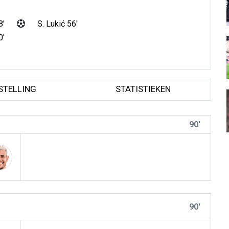
8'
S. Lukić 56'
0'
STELLING
STATISTIEKEN
90'
90'