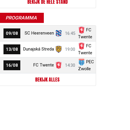
BEKIJK DE HELE STAND
PROGRAMMA
FC
SC Heerenveen
09/08
16:45
Twente
FC
Dunajská Streda
13/08
19:00
Twente
PEC
FC Twente
16/08
14:30
Zwolle
BEKIJK ALLES