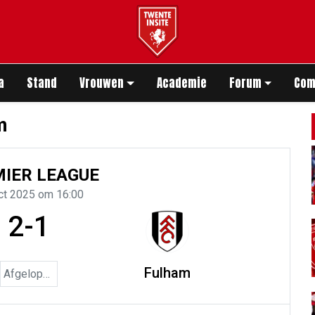
app
a
Stand
Vrouwen
Academie
Forum
Com
m
IER LEAGUE
ct 2025 om 16:00
2-1
Fulham
Afgelopen