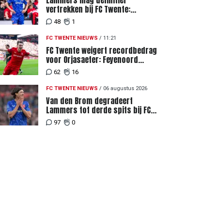
Lammers mag definitief
vertrekken bij FC Twente:
zaakwaarnemer krijgt deadline
48
1
vanwege komst vervanger
FC TWENTE NIEUWS
/
11:21
FC Twente weigert recordbedrag
voor Orjasaeter: Feyenoord
genoemd na megabod
62
16
FC TWENTE NIEUWS
/
06 augustus 2026
Van den Brom degradeert
Lammers tot derde spits bij FC
Twente
97
0