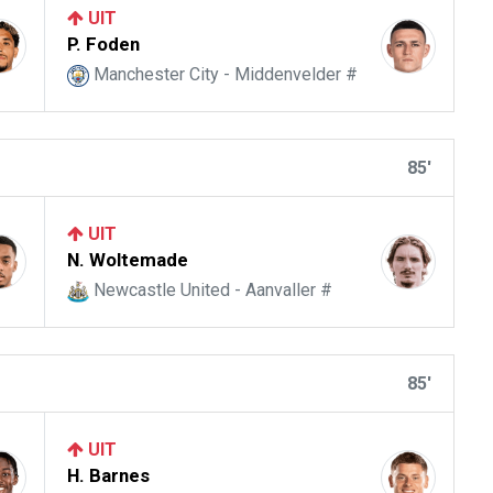
UIT
P. Foden
Manchester City - Middenvelder #
85'
UIT
N. Woltemade
Newcastle United - Aanvaller #
85'
UIT
H. Barnes