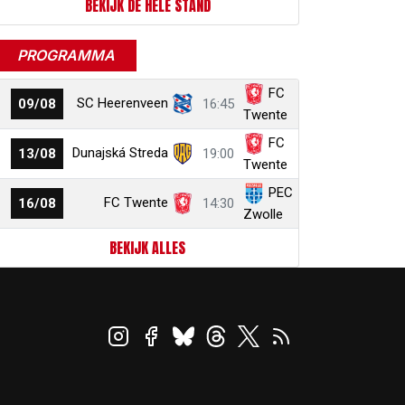
BEKIJK DE HELE STAND
PROGRAMMA
FC
SC Heerenveen
09/08
16:45
Twente
FC
Dunajská Streda
13/08
19:00
Twente
PEC
FC Twente
16/08
14:30
Zwolle
BEKIJK ALLES