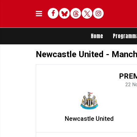
Facebook
Bluesky
Threads
Twitter
Delen op Whats
Home
Programm
Newcastle United - Manch
PREM
22 N
Newcastle United