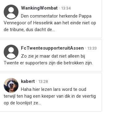
WankingWombat
·
13:34
Den commentator herkende Pappa
Vennegoor of Hesselink aan het einde niet op
de tribune, dus dacht de...
FcTwentesupporteruitAssen
·
13:33
Zo zie je maar dat niet alleen bij
Twente er supporters zijn die betrokken zijn.
kabert
·
13:28
Haha hier lezen lars word te oud
terwijl ten hag een keeper van dik in de veertig
op de loonlijst ze...