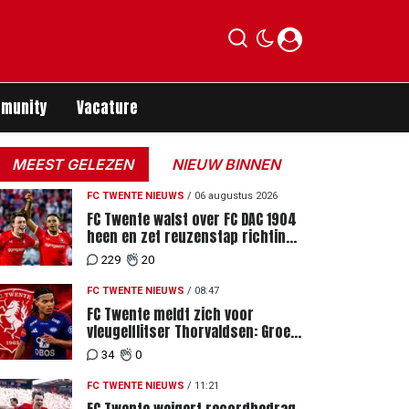
munity
Vacature
MEEST GELEZEN
NIEUW BINNEN
FC TWENTE NIEUWS
/
06 augustus 2026
FC Twente walst over FC DAC 1904
heen en zet reuzenstap richting
de play-offs
229
20
FC TWENTE NIEUWS
/
08:47
FC Twente meldt zich voor
vleugelflitser Thorvaldsen: Groen
licht voor miljoenenbod
34
0
FC TWENTE NIEUWS
/
11:21