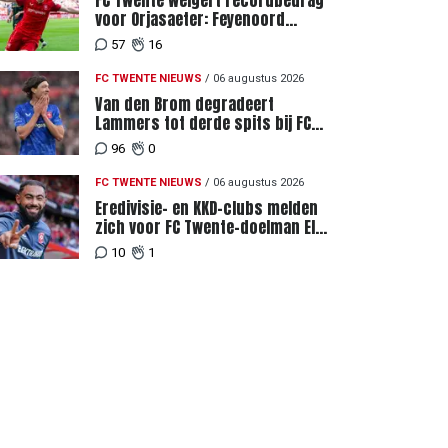
FC Twente weigert recordbedrag
voor Orjasaeter: Feyenoord
genoemd na megabod
57
16
FC TWENTE NIEUWS
/
06 augustus 2026
Van den Brom degradeert
Lammers tot derde spits bij FC
Twente
96
0
FC TWENTE NIEUWS
/
06 augustus 2026
Eredivisie- en KKD-clubs melden
zich voor FC Twente-doelman El
Maach
10
1