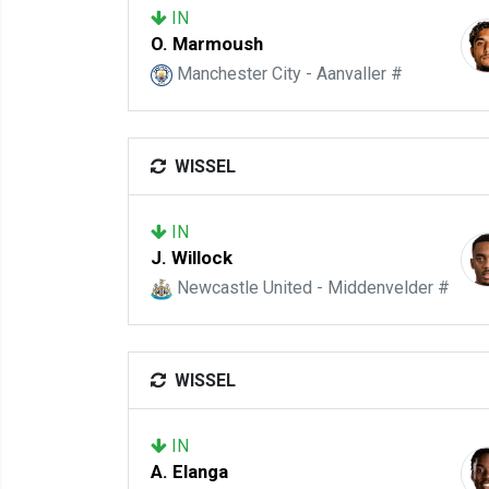
IN
O. Marmoush
Manchester City - Aanvaller #
WISSEL
IN
J. Willock
Newcastle United - Middenvelder #
WISSEL
IN
A. Elanga