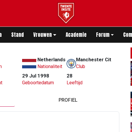
app
a
Stand
Vrouwen
Academie
Forum
Com
Netherlands
Manchester City
m
Nationaliteit
Club
29 Jul 1998
28
t
Geboortedatum
Leeftijd
PROFIEL