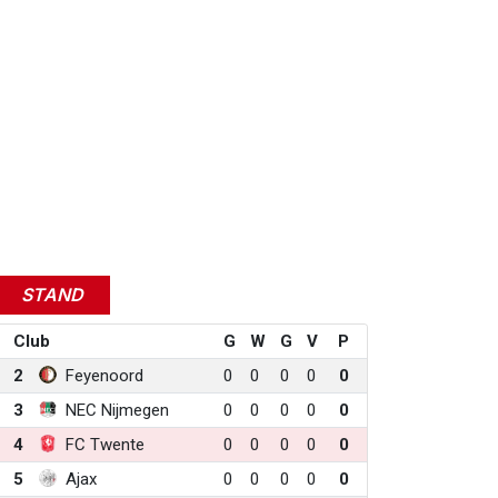
STAND
Club
G
W
G
V
P
2
Feyenoord
0
0
0
0
0
3
NEC Nijmegen
0
0
0
0
0
4
FC Twente
0
0
0
0
0
5
Ajax
0
0
0
0
0