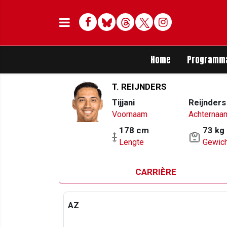
Facebook
Bluesky
Threads
Twitter
Delen op Whats
Home
Programm
T. REIJNDERS
Tijjani
Reijnders
Voornaam
Achternaa
178 cm
73 kg
Lengte
Gewich
CARRIÈRE
AZ