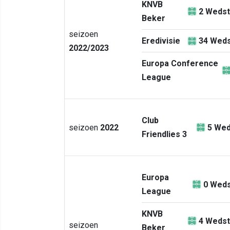
KNVB
2
Wedst
Beker
seizoen
Eredivisie
34
Weds
2022/2023
Europa Conference
League
Club
seizoen
2022
5
Wed
Friendlies 3
Europa
0
Weds
League
KNVB
4
Wedst
seizoen
Beker