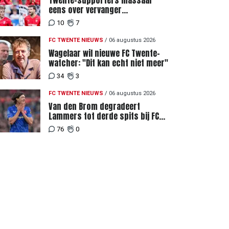
Twente-supporters massaal
eens over vervanger
geblesseerde Lemkin tegen FC
10
7
DAC 04
FC TWENTE NIEUWS
/
06 augustus 2026
Wagelaar wil nieuwe FC Twente-
watcher: "Dit kan echt niet meer"
34
3
FC TWENTE NIEUWS
/
06 augustus 2026
Van den Brom degradeert
Lammers tot derde spits bij FC
Twente
76
0