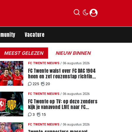
munity
Vacature
MEEST GELEZEN
NIEUW BINNEN
FC TWENTE NIEUWS
/
06 augustus 2026
FC Twente walst over FC DAC 1904
heen en zet reuzenstap richting
de play-offs
225
20
FC TWENTE NIEUWS
/
06 augustus 2026
FC Twente op TV: op deze zenders
kijk je vanavond LIVE naar FC
Twente - FC DAC 04
3
15
FC TWENTE NIEUWS
/
06 augustus 2026