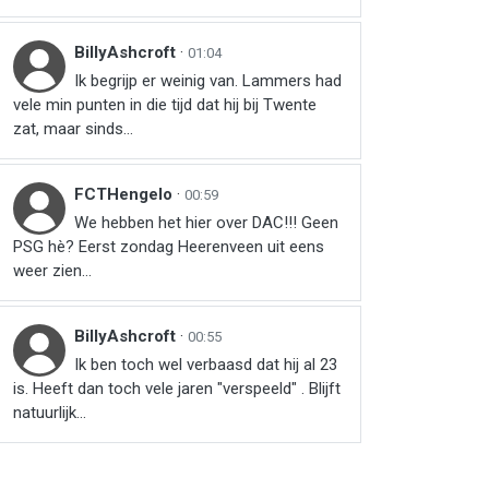
BillyAshcroft
·
01:04
Ik begrijp er weinig van. Lammers had
vele min punten in die tijd dat hij bij Twente
zat, maar sinds...
FCTHengelo
·
00:59
We hebben het hier over DAC!!! Geen
PSG hè? Eerst zondag Heerenveen uit eens
weer zien…
BillyAshcroft
·
00:55
Ik ben toch wel verbaasd dat hij al 23
is. Heeft dan toch vele jaren "verspeeld" . Blijft
natuurlijk...