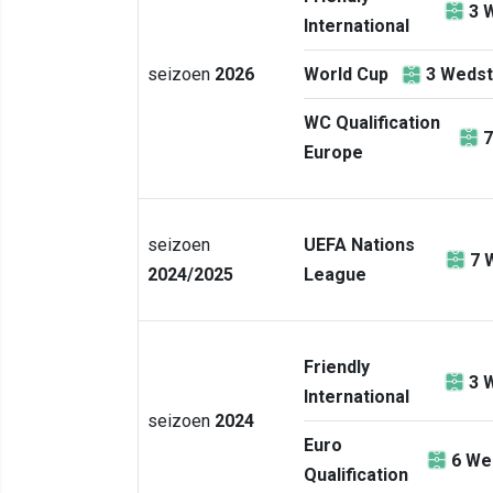
3
W
International
seizoen
2026
World Cup
3
Wedst
WC Qualification
7
Europe
seizoen
UEFA Nations
7
2024/2025
League
Friendly
3
W
International
seizoen
2024
Euro
6
Wed
Qualification