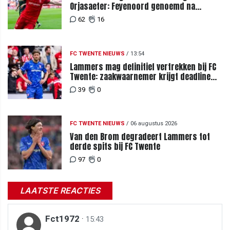
Orjasaeter: Feyenoord genoemd na
megabod
62
16
FC TWENTE NIEUWS
/
13:54
Lammers mag definitief vertrekken bij FC
Twente: zaakwaarnemer krijgt deadline
vanwege komst vervanger
39
0
FC TWENTE NIEUWS
/
06 augustus 2026
Van den Brom degradeert Lammers tot
derde spits bij FC Twente
97
0
LAATSTE REACTIES
Fct1972
·
15:43