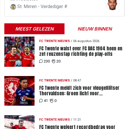
St. Mirren - Verdediger #
MEEST GELEZEN
NIEUW BINNEN
FC TWENTE NIEUWS
/
06 augustus 2026
FC Twente walst over FC DAC 1904 heen en
zet reuzenstap richting de play-offs
230
20
FC TWENTE NIEUWS
/
08:47
FC Twente meldt zich voor vleugelflitser
Thorvaldsen: Groen licht voor
miljoenenbod
41
0
FC TWENTE NIEUWS
/
11:21
FC Twente weigert recordbedrag voor