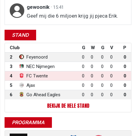
gewoonik
·
15:41
Geef mij die 6 miljoen krijg jij pjeca Erik.
STAND
Club
G
W
G
V
P
2
Feyenoord
0
0
0
0
0
3
NEC Nijmegen
0
0
0
0
0
4
FC Twente
0
0
0
0
0
5
Ajax
0
0
0
0
0
6
Go Ahead Eagles
0
0
0
0
0
BEKIJK DE HELE STAND
PROGRAMMA