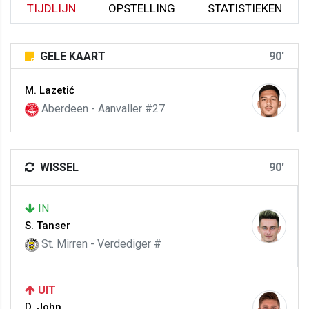
TIJDLIJN
OPSTELLING
STATISTIEKEN
GELE KAART
90'
M. Lazetić
Aberdeen - Aanvaller #27
WISSEL
90'
IN
S. Tanser
St. Mirren - Verdediger #
UIT
D. John