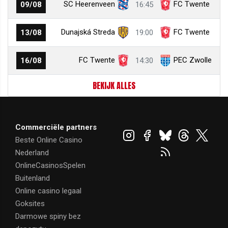
SC Heerenveen
FC Twente
09/08
16:45
Dunajská Streda
FC Twente
13/08
19:00
FC Twente
PEC Zwolle
16/08
14:30
BEKIJK ALLES
Commerciële partners
Beste Online Casino
Nederland
OnlineCasinosSpelen
Buitenland
Online casino legaal
Goksites
Darmowe spiny bez