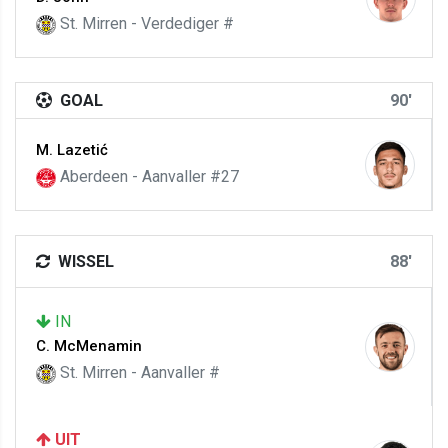
St. Mirren - Verdediger #
GOAL
90'
M. Lazetić
Aberdeen - Aanvaller #27
WISSEL
88'
IN
C. McMenamin
St. Mirren - Aanvaller #
UIT