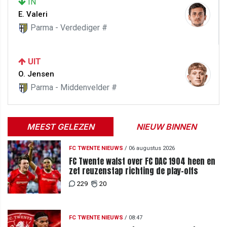
IN
E. Valeri
Parma - Verdediger #
UIT
O. Jensen
Parma - Middenvelder #
MEEST GELEZEN
NIEUW BINNEN
FC TWENTE NIEUWS
/
06 augustus 2026
FC Twente walst over FC DAC 1904 heen en
zet reuzenstap richting de play-offs
229
20
FC TWENTE NIEUWS
/
08:47