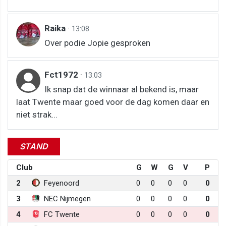
Raika
·
13:08
Over podie Jopie gesproken
Fct1972
·
13:03
Ik snap dat de winnaar al bekend is, maar
laat Twente maar goed voor de dag komen daar en
niet strak...
STAND
Club
G
W
G
V
P
2
Feyenoord
0
0
0
0
0
3
NEC Nijmegen
0
0
0
0
0
4
FC Twente
0
0
0
0
0