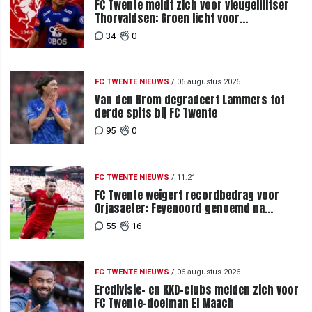
FC Twente meldt zich voor vleugelflitser
Thorvaldsen: Groen licht voor
miljoenenbod
34
0
FC TWENTE NIEUWS
/
06 augustus 2026
Van den Brom degradeert Lammers tot
derde spits bij FC Twente
95
0
FC TWENTE NIEUWS
/
11:21
FC Twente weigert recordbedrag voor
Orjasaeter: Feyenoord genoemd na
megabod
55
16
FC TWENTE NIEUWS
/
06 augustus 2026
Eredivisie- en KKD-clubs melden zich voor
FC Twente-doelman El Maach