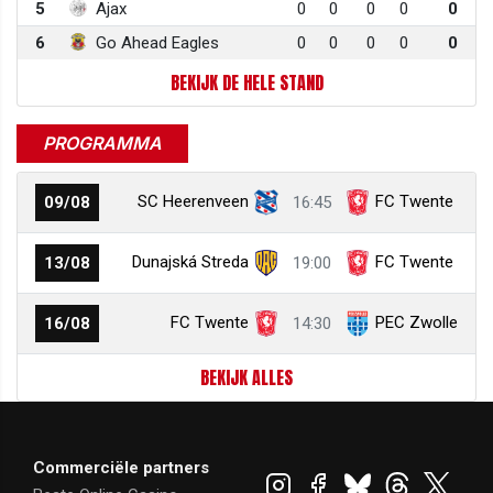
5
Ajax
0
0
0
0
0
6
Go Ahead Eagles
0
0
0
0
0
BEKIJK DE HELE STAND
PROGRAMMA
SC Heerenveen
FC Twente
09/08
16:45
Dunajská Streda
FC Twente
13/08
19:00
FC Twente
PEC Zwolle
16/08
14:30
BEKIJK ALLES
Commerciële partners