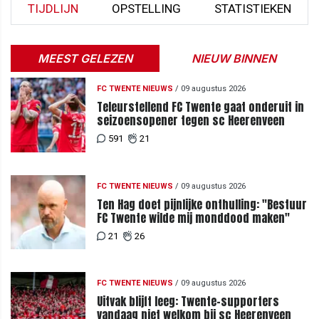
TIJDLIJN
OPSTELLING
STATISTIEKEN
MEEST GELEZEN
NIEUW BINNEN
FC TWENTE NIEUWS
/
09 augustus 2026
Teleurstellend FC Twente gaat onderuit in
seizoensopener tegen sc Heerenveen
591
21
FC TWENTE NIEUWS
/
09 augustus 2026
Ten Hag doet pijnlijke onthulling: "Bestuur
FC Twente wilde mij monddood maken"
21
26
FC TWENTE NIEUWS
/
09 augustus 2026
Uitvak blijft leeg: Twente-supporters
vandaag niet welkom bij sc Heerenveen