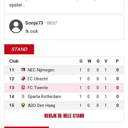
speler...
Sonja73
·
08:07
Ik ook
STAND
Club
G
W
G
V
P
11
NEC Nijmegen
1
0
0
1
0
12
FC Utrecht
1
0
0
1
0
13
FC Twente
1
0
0
1
0
14
Sparta Rotterdam
1
0
0
1
0
15
ADO Den Haag
1
0
0
1
0
BEKIJK DE HELE STAND