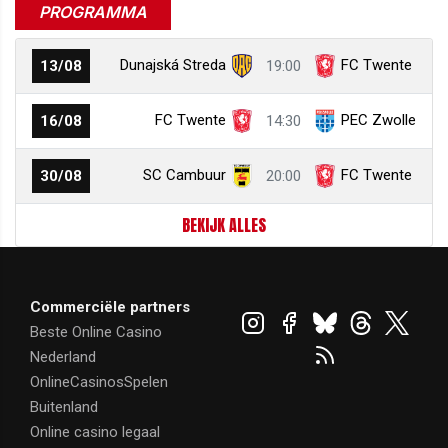
PROGRAMMA
Dunajská Streda
FC Twente
13/08
19:00
FC Twente
PEC Zwolle
16/08
14:30
SC Cambuur
FC Twente
30/08
20:00
BEKIJK ALLES
Commerciële partners
Beste Online Casino
Nederland
OnlineCasinosSpelen
Buitenland
Online casino legaal