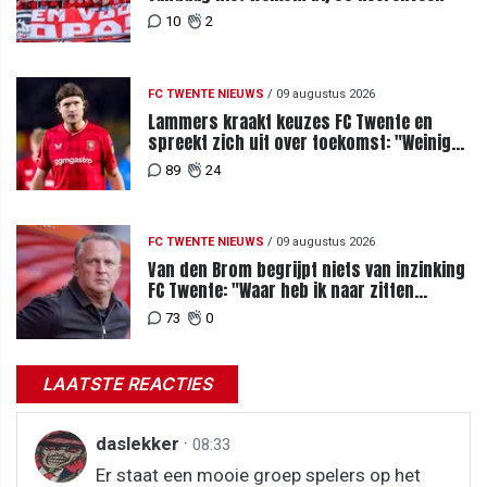
10
2
FC TWENTE NIEUWS
/
09 augustus 2026
Lammers kraakt keuzes FC Twente en
spreekt zich uit over toekomst: "Weinig
van te begrijpen"
89
24
FC TWENTE NIEUWS
/
09 augustus 2026
Van den Brom begrijpt niets van inzinking
FC Twente: "Waar heb ik naar zitten
kijken?"
73
0
LAATSTE REACTIES
daslekker
·
08:33
Er staat een mooie groep spelers op het