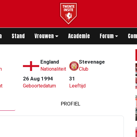
app
a
Stand
Vrouwen
Academie
Forum
Com
England
Stevenage
m
Nationaliteit
Club
26 Aug 1994
31
t
Geboortedatum
Leeftijd
PROFIEL