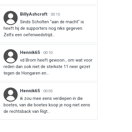
BillyAshcroft
·
00:15
Sinds Scholten "aan de macht" is
heeft hij de supporters nog niks gegeven.
Zelfs een oefenwedstrijd...
Hennik65
·
00:10
vd Brom heeft gewoon , om wat voor
reden dan ook niet de sterkste 11 neer gezet
tegen de Hongaren en...
Hennik65
·
00:05
ik zou mee eens verdiepen in die
boetes, van die boetes koop je nog niet eens
de rechtsback van Rigt...