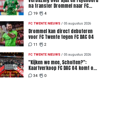
Verbazing over Ajax en Feyenoord
na transfer Drommel naar FC
Twente
19
4
FC TWENTE NIEUWS
/
05 augustus 2026
Drommel kan direct debuteren
voor FC Twente tegen FC DAC 04
11
2
FC TWENTE NIEUWS
/
05 augustus 2026
"Kijken we mee, Scholten?":
Kaartverkoop FC DAC 04 komt op
gang, supporters niet blij met
34
0
ticketprijzen