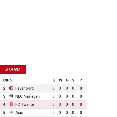
STAND
Club
G
W
G
V
P
2
Feyenoord
0
0
0
0
0
3
NEC Nijmegen
0
0
0
0
0
4
FC Twente
0
0
0
0
0
5
Ajax
0
0
0
0
0