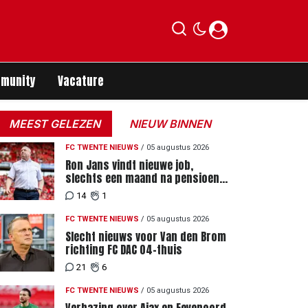
munity
Vacature
MEEST GELEZEN
NIEUW BINNEN
FC TWENTE NIEUWS
/
05 augustus 2026
Ron Jans vindt nieuwe job,
slechts een maand na pensioen
als hoofdtrainer
14
1
FC TWENTE NIEUWS
/
05 augustus 2026
Slecht nieuws voor Van den Brom
richting FC DAC 04-thuis
21
6
FC TWENTE NIEUWS
/
05 augustus 2026