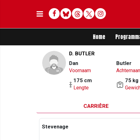
Facebook
Bluesky
Threads
Twitter
Delen op Whats
Home
Programm
D. BUTLER
Dan
Butler
Voornaam
Achternaa
175 cm
75 kg
Lengte
Gewich
CARRIÈRE
Stevenage