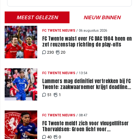
MEEST GELEZEN
NIEUW BINNEN
FC TWENTE NIEUWS
/
06 augustus 2026
FC Twente walst over FC DAC 1904 heen en
zet reuzenstap richting de play-offs
230
20
FC TWENTE NIEUWS
/
13:54
Lammers mag definitief vertrekken bij FC
Twente: zaakwaarnemer krijgt deadline
vanwege komst vervanger
51
1
FC TWENTE NIEUWS
/
08:47
FC Twente meldt zich voor vleugelflitser
Thorvaldsen: Groen licht voor
miljoenenbod
40
0