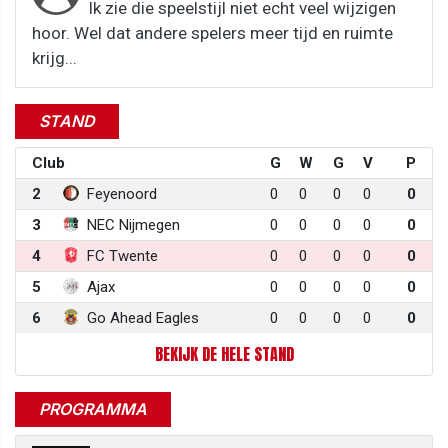
Ik zie die speelstijl niet echt veel wijzigen
hoor. Wel dat andere spelers meer tijd en ruimte
krijg...
STAND
Club
G
W
G
V
P
2
Feyenoord
0
0
0
0
0
3
NEC Nijmegen
0
0
0
0
0
4
FC Twente
0
0
0
0
0
5
Ajax
0
0
0
0
0
6
Go Ahead Eagles
0
0
0
0
0
BEKIJK DE HELE STAND
PROGRAMMA