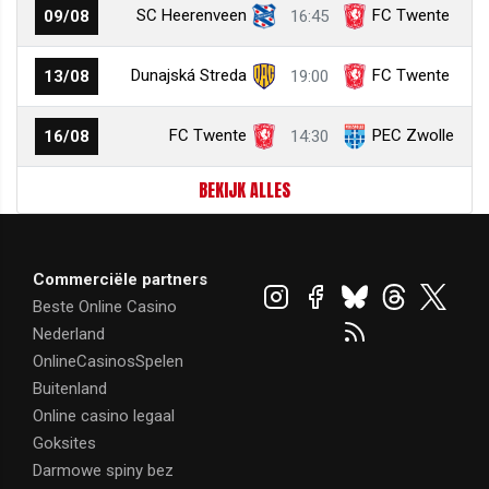
SC Heerenveen
FC Twente
09/08
16:45
Dunajská Streda
FC Twente
13/08
19:00
FC Twente
PEC Zwolle
16/08
14:30
BEKIJK ALLES
Commerciële partners
Beste Online Casino
Nederland
OnlineCasinosSpelen
Buitenland
Online casino legaal
Goksites
Darmowe spiny bez