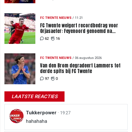
FC TWENTE NIEUWS
/
11:21
FC Twente weigert recordbedrag voor
Orjasaeter: Feyenoord genoemd na
megabod
62
16
FC TWENTE NIEUWS
/
06 augustus 2026
Van den Brom degradeert Lammers tot
derde spits bij FC Twente
97
0
LAATSTE REACTIES
Tukkerpower
·
19:27
hahahaha