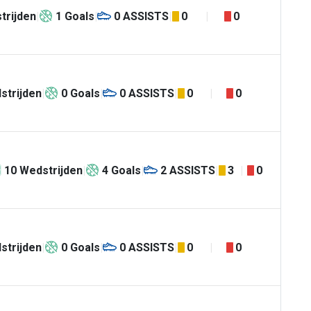
trijden
1
Goals
0
ASSISTS
0
0
strijden
0
Goals
0
ASSISTS
0
0
10
Wedstrijden
4
Goals
2
ASSISTS
3
0
strijden
0
Goals
0
ASSISTS
0
0