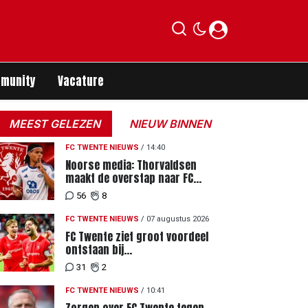
munity
Vacature
MEEST GELEZEN
NIEUW BINNEN
FC TWENTE NIEUWS
/
14:40
Noorse media: Thorvaldsen
maakt de overstap naar FC
Twente
56
8
FC TWENTE NIEUWS
/
07 augustus 2026
FC Twente ziet groot voordeel
ontstaan bij
Eredivisiewedstrijden tegen
31
2
Heerenveen en PEC Zwolle
FC TWENTE NIEUWS
/
10:41