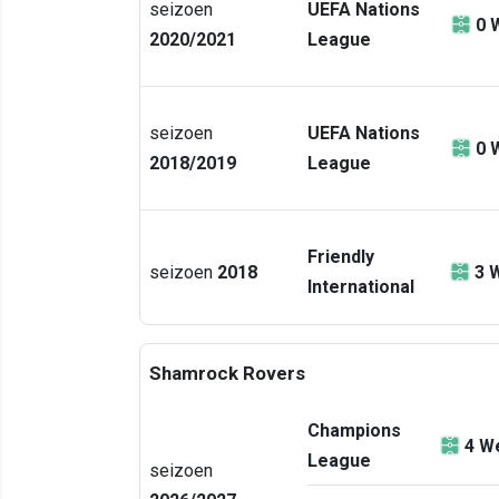
seizoen
UEFA Nations
0
2020/2021
League
seizoen
UEFA Nations
0
2018/2019
League
Friendly
seizoen
2018
3
W
International
Shamrock Rovers
Champions
4
We
League
seizoen