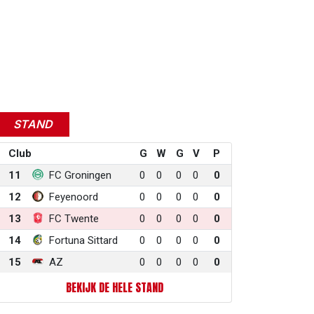
STAND
Club
G
W
G
V
P
11
FC Groningen
0
0
0
0
0
12
Feyenoord
0
0
0
0
0
13
FC Twente
0
0
0
0
0
14
Fortuna Sittard
0
0
0
0
0
15
AZ
0
0
0
0
0
BEKIJK DE HELE STAND