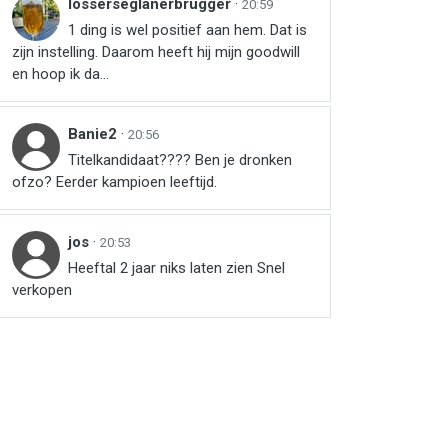
losserseglanerbrugger
·
20:59
1 ding is wel positief aan hem. Dat is
zijn instelling. Daarom heeft hij mijn goodwill
en hoop ik da...
Banie2
·
20:56
Titelkandidaat???? Ben je dronken
ofzo? Eerder kampioen leeftijd.
jos
·
20:53
Heeftal 2 jaar niks laten zien Snel
verkopen