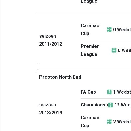
League
Carabao
0
Wedst
Cup
seizoen
2011/2012
Premier
0
Wed
League
Preston North End
FA Cup
1
Wedst
seizoen
Championship
12
Weds
2018/2019
Carabao
2
Wedst
Cup