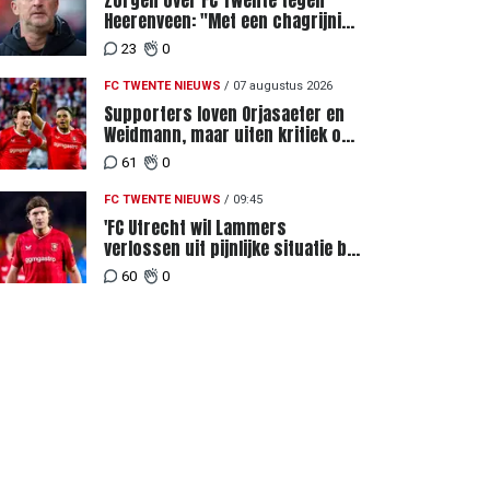
Zorgen over FC Twente tegen
Heerenveen: "Met een chagrijnig
gevoel richting Slowakije"
23
0
FC TWENTE NIEUWS
/
07 augustus 2026
Supporters loven Orjasaeter en
Weidmann, maar uiten kritiek op
Weghorst na ruime zege op FC
61
0
DAC
FC TWENTE NIEUWS
/
09:45
'FC Utrecht wil Lammers
verlossen uit pijnlijke situatie bij
FC Twente'
60
0