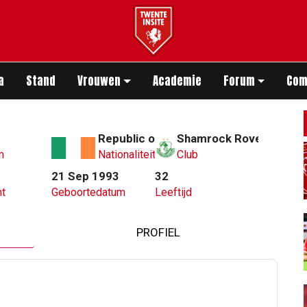
app
a
Stand
Vrouwen
Academie
Forum
Com
Republic of Ireland
Shamrock Rovers
m
Nationaliteit
Club
21 Sep 1993
32
t
Geboortedatum
Leeftijd
PROFIEL