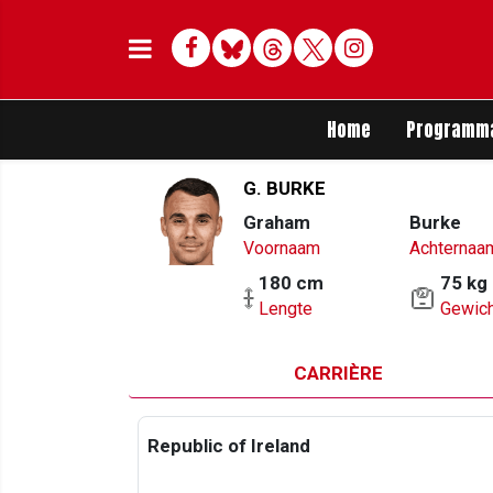
Facebook
Bluesky
Threads
Twitter
Delen op Whats
Home
Programm
G. BURKE
Graham
Burke
Voornaam
Achternaa
180 cm
75 kg
Lengte
Gewich
CARRIÈRE
Republic of Ireland