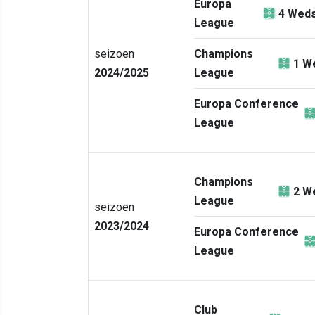
Europa
4
Weds
League
seizoen
Champions
1
We
2024/2025
League
Europa Conference
League
Champions
2
We
League
seizoen
2023/2024
Europa Conference
League
Club