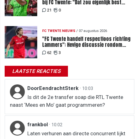
bij FC Twente: "Dat zou eigenlijk best
kunnen"
21
0
FC TWENTE NIEUWS
/
07 augustus 2026
"FC Twente handelt respectloos richting
Lammers": Hevige discussie rondom
degradatie tot derde spits
62
3
LAATSTE REACTIES
DoorEendrachtSterk
·
10:03
Is dit de 2e transfer soap die RTL Twente
naast ‘Mees en Mo’ gaat programmeren?
frankbol
·
10:02
Laten verhuren aan directe concurrent lijkt