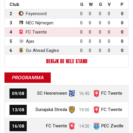
Club
G
W
G
V
P
2
Feyenoord
0
0
0
0
0
3
NEC Nijmegen
0
0
0
0
0
4
FC Twente
0
0
0
0
0
5
Ajax
0
0
0
0
0
6
Go Ahead Eagles
0
0
0
0
0
BEKIJK DE HELE STAND
PROGRAMMA
SC Heerenveen
FC Twente
09/08
16:45
Dunajská Streda
FC Twente
13/08
19:00
FC Twente
PEC Zwolle
16/08
14:30