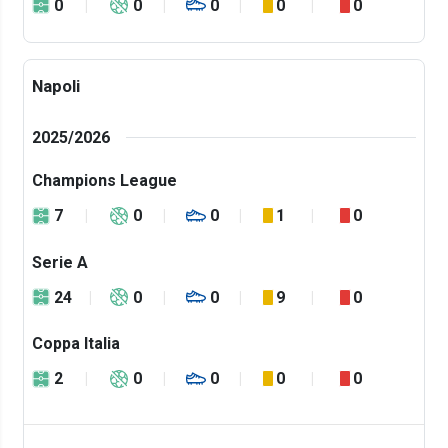
0
0
0
0
0
Napoli
2025/2026
Champions League
7
0
0
1
0
Serie A
24
0
0
9
0
Coppa Italia
2
0
0
0
0