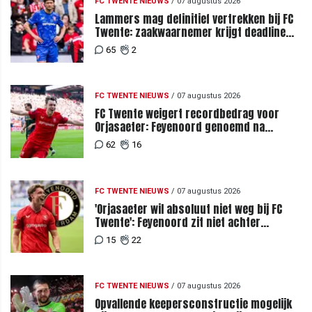
FC TWENTE NIEUWS
/
07 augustus 2026
Lammers mag definitief vertrekken bij FC
Twente: zaakwaarnemer krijgt deadline
vanwege komst vervanger
65
2
FC TWENTE NIEUWS
/
07 augustus 2026
FC Twente weigert recordbedrag voor
Orjasaeter: Feyenoord genoemd na
megabod
62
16
FC TWENTE NIEUWS
/
07 augustus 2026
'Orjasaeter wil absoluut niet weg bij FC
Twente': Feyenoord zit niet achter
recordbod
15
22
FC TWENTE NIEUWS
/
07 augustus 2026
Opvallende keepersconstructie mogelijk