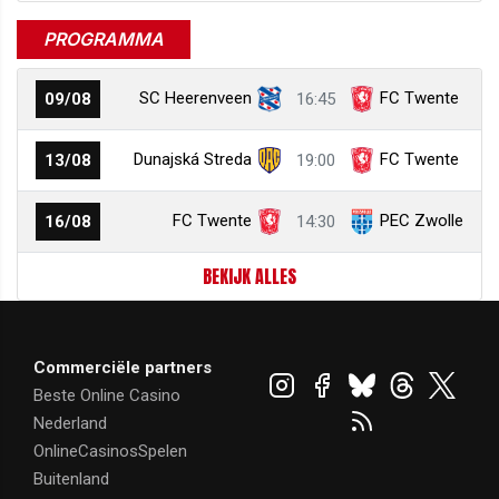
PROGRAMMA
SC Heerenveen
FC Twente
09/08
16:45
Dunajská Streda
FC Twente
13/08
19:00
FC Twente
PEC Zwolle
16/08
14:30
BEKIJK ALLES
Commerciële partners
Beste Online Casino
Nederland
OnlineCasinosSpelen
Buitenland