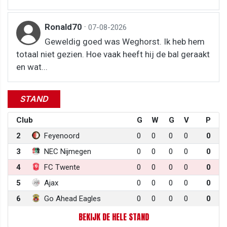
Ronald70
·
07-08-2026
Geweldig goed was Weghorst. Ik heb hem
totaal niet gezien. Hoe vaak heeft hij de bal geraakt
en wat...
STAND
Club
G
W
G
V
P
2
Feyenoord
0
0
0
0
0
3
NEC Nijmegen
0
0
0
0
0
4
FC Twente
0
0
0
0
0
5
Ajax
0
0
0
0
0
6
Go Ahead Eagles
0
0
0
0
0
BEKIJK DE HELE STAND