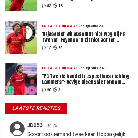
megabod
62
16
FC TWENTE NIEUWS
/
07 augustus 2026
'Orjasaeter wil absoluut niet weg bij FC
Twente': Feyenoord zit niet achter
recordbod
15
22
FC TWENTE NIEUWS
/
07 augustus 2026
"FC Twente handelt respectloos richting
Lammers": Hevige discussie rondom
degradatie tot derde spits
60
3
LAATSTE REACTIES
JD053
·
04:26
Scoort ook iemand twee keer. Hoppa gelijk