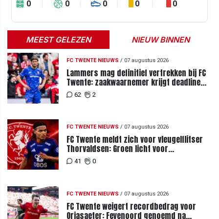
0
0
0
0
0
MEEST GELEZEN
NIEUW BINNEN
FC TWENTE NIEUWS
/
07 augustus 2026
Lammers mag definitief vertrekken bij FC
Twente: zaakwaarnemer krijgt deadline
vanwege komst vervanger
62
2
FC TWENTE NIEUWS
/
07 augustus 2026
FC Twente meldt zich voor vleugelflitser
Thorvaldsen: Groen licht voor
miljoenenbod
41
0
FC TWENTE NIEUWS
/
07 augustus 2026
FC Twente weigert recordbedrag voor
Orjasaeter: Feyenoord genoemd na