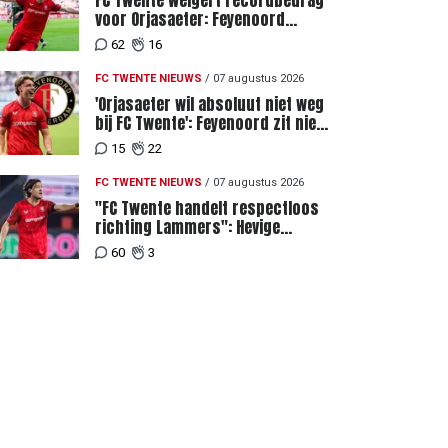
FC Twente weigert recordbedrag
voor Orjasaeter: Feyenoord
genoemd na megabod
62
16
FC TWENTE NIEUWS
/
07 augustus 2026
'Orjasaeter wil absoluut niet weg
bij FC Twente': Feyenoord zit niet
achter recordbod
15
22
FC TWENTE NIEUWS
/
07 augustus 2026
"FC Twente handelt respectloos
richting Lammers": Hevige
discussie rondom degradatie tot
60
3
derde spits