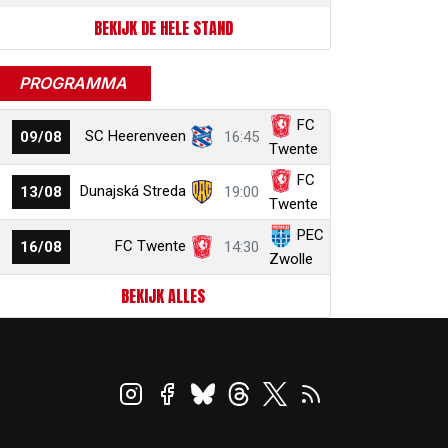
BEKIJK DE HELE STAND
PROGRAMMA
FC
SC Heerenveen
09/08
16:45
Twente
FC
Dunajská Streda
13/08
19:00
Twente
PEC
FC Twente
16/08
14:30
Zwolle
BEKIJK ALLES