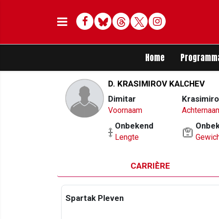
Facebook
Bluesky
Threads
Twitter
Delen op Whats
Home
Programm
D. KRASIMIROV KALCHEV
Dimitar
Krasimiro
Voornaam
Achternaa
Onbekend
Onbe
Lengte
Gewich
CARRIÈRE
Spartak Pleven