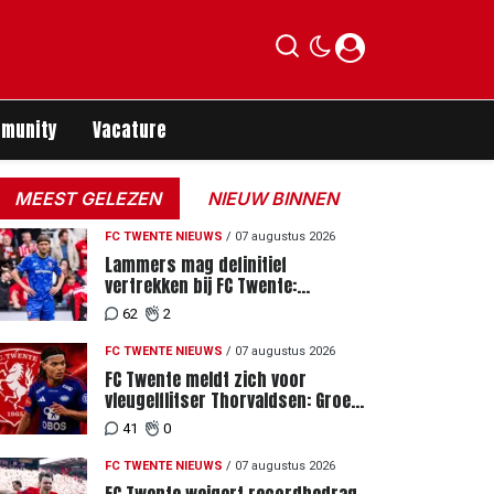
munity
Vacature
MEEST GELEZEN
NIEUW BINNEN
FC TWENTE NIEUWS
/
07 augustus 2026
Lammers mag definitief
vertrekken bij FC Twente:
zaakwaarnemer krijgt deadline
62
2
vanwege komst vervanger
FC TWENTE NIEUWS
/
07 augustus 2026
FC Twente meldt zich voor
vleugelflitser Thorvaldsen: Groen
licht voor miljoenenbod
41
0
FC TWENTE NIEUWS
/
07 augustus 2026