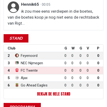
Hennik65
·
00:05
ik zou mee eens verdiepen in die boetes,
van die boetes koop je nog niet eens de rechtsback
van Rigt...
STAND
Club
G
W
G
V
P
2
Feyenoord
0
0
0
0
0
3
NEC Nijmegen
0
0
0
0
0
4
FC Twente
0
0
0
0
0
5
Ajax
0
0
0
0
0
6
Go Ahead Eagles
0
0
0
0
0
BEKIJK DE HELE STAND