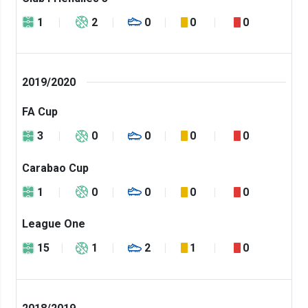
1
2
0
0
0
2019/2020
FA Cup
3
0
0
0
0
Carabao Cup
1
0
0
0
0
League One
15
1
2
1
0