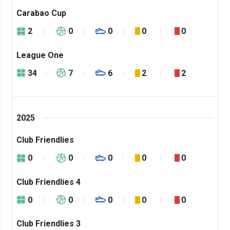
Carabao Cup
2
0
0
0
0
League One
34
7
6
2
2
2025
Club Friendlies
0
0
0
0
0
Club Friendlies 4
0
0
0
0
0
Club Friendlies 3