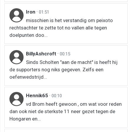
Iron
·
01:51
misschien is het verstandig om peixoto
rechtsachter te zette tot no vallen alle tegen
doelpunten doo...
BillyAshcroft
·
00:15
Sinds Scholten "aan de macht" is heeft hij
de supporters nog niks gegeven. Zelfs een
oefenwedstrijd...
Hennik65
·
00:10
vd Brom heeft gewoon , om wat voor reden
dan ook niet de sterkste 11 neer gezet tegen de
Hongaren en...