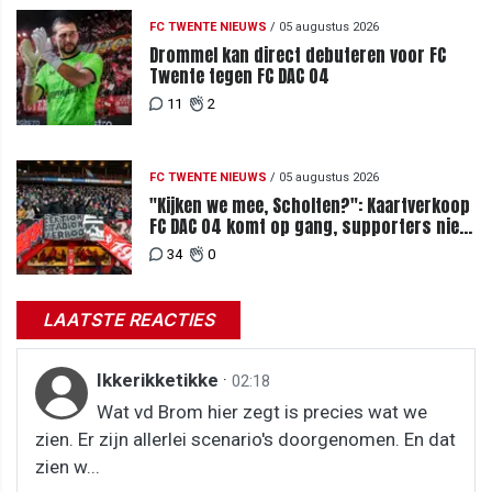
FC TWENTE NIEUWS
/
05 augustus 2026
Drommel kan direct debuteren voor FC
Twente tegen FC DAC 04
11
2
FC TWENTE NIEUWS
/
05 augustus 2026
"Kijken we mee, Scholten?": Kaartverkoop
FC DAC 04 komt op gang, supporters niet
blij met ticketprijzen
34
0
LAATSTE REACTIES
Ikkerikketikke
·
02:18
Wat vd Brom hier zegt is precies wat we
zien. Er zijn allerlei scenario's doorgenomen. En dat
zien w...