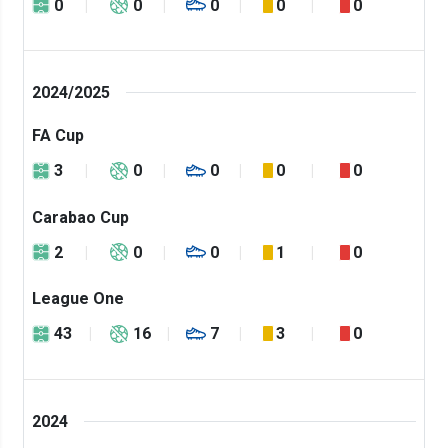
0
0
0
0
0
2024/2025
FA Cup
3
0
0
0
0
Carabao Cup
2
0
0
1
0
League One
43
16
7
3
0
2024