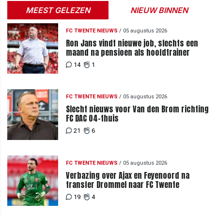
MEEST GELEZEN
NIEUW BINNEN
FC TWENTE NIEUWS
/
05 augustus 2026
Ron Jans vindt nieuwe job, slechts een
maand na pensioen als hoofdtrainer
14
1
FC TWENTE NIEUWS
/
05 augustus 2026
Slecht nieuws voor Van den Brom richting
FC DAC 04-thuis
21
6
FC TWENTE NIEUWS
/
05 augustus 2026
Verbazing over Ajax en Feyenoord na
transfer Drommel naar FC Twente
19
4