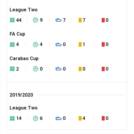
League Two
44
9
7
7
0
FA Cup
4
4
0
1
0
Carabao Cup
2
0
0
0
0
2019/2020
League Two
14
6
0
4
0