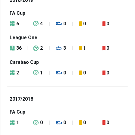
2018/2019
FA Cup
6
4
0
0
0
League One
36
2
3
1
0
Carabao Cup
2
1
0
0
0
2017/2018
FA Cup
1
0
0
0
0