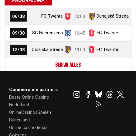
PROGRAMMA
FC Twente
Dunajská Streda
06/08
20:00
SC Heerenveen
FC Twente
09/08
16:45
Dunajská Streda
FC Twente
13/08
19:00
BEKIJK ALLES
Commerciële partners
Beste Online Casino
Nederland
OnlineCasinosSpelen
Buitenland
Online casino legaal
Goksites