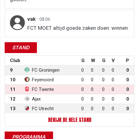
vak
·
08:06
FCT MOET altijd goede zaken doen: winnen.
STAND
Club
G
W
G
V
P
9
FC Groningen
0
0
0
0
0
10
Feyenoord
0
0
0
0
0
11
FC Twente
0
0
0
0
0
12
Ajax
0
0
0
0
0
13
FC Utrecht
0
0
0
0
0
BEKIJK DE HELE STAND
PROGRAMMA