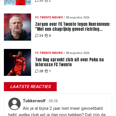
20
2
FC TWENTE NIEUWS
/
08 augustus 2026
Zorgen over FC Twente tegen Heerenveen:
"Met een chagrijnig gevoel richting
Slowakije"
24
0
FC TWENTE NIEUWS
/
08 augustus 2026
Ten Hag spreekt zich uit over Poku na
interesse FC Twente
28
1
LAATSTE REACTIES
Tukkerwolf
·
08:28
Als je al bijna 2 jaar niet meer gevoetbald
hebt, welke club wil je dan nog hebben? Dat zijn de