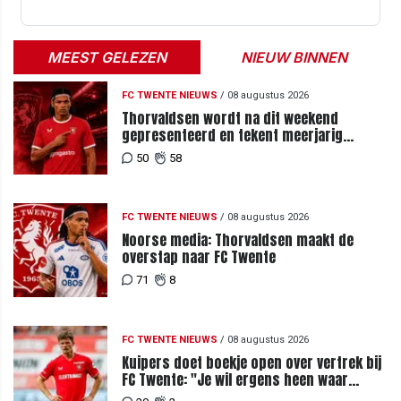
MEEST GELEZEN
NIEUW BINNEN
FC TWENTE NIEUWS
/
08 augustus 2026
Thorvaldsen wordt na dit weekend
gepresenteerd en tekent meerjarig
contract bij FC Twente
50
58
FC TWENTE NIEUWS
/
08 augustus 2026
Noorse media: Thorvaldsen maakt de
overstap naar FC Twente
71
8
FC TWENTE NIEUWS
/
08 augustus 2026
Kuipers doet boekje open over vertrek bij
FC Twente: "Je wil ergens heen waar
mensen je waarderen"