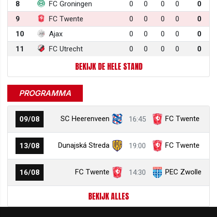
8
FC Groningen
0
0
0
0
0
9
FC Twente
0
0
0
0
0
10
Ajax
0
0
0
0
0
11
FC Utrecht
0
0
0
0
0
BEKIJK DE HELE STAND
PROGRAMMA
SC Heerenveen
FC Twente
09/08
16:45
Dunajská Streda
FC Twente
13/08
19:00
FC Twente
PEC Zwolle
16/08
14:30
BEKIJK ALLES