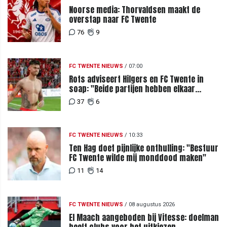
Noorse media: Thorvaldsen maakt de
overstap naar FC Twente
76
9
FC TWENTE NIEUWS
/
07:00
Rots adviseert Hilgers en FC Twente in
soap: "Beide partijen hebben elkaar
teleurgesteld"
37
6
FC TWENTE NIEUWS
/
10:33
Ten Hag doet pijnlijke onthulling: "Bestuur
FC Twente wilde mij monddood maken"
11
14
FC TWENTE NIEUWS
/
08 augustus 2026
El Maach aangeboden bij Vitesse: doelman
heeft clubs voor het uitkiezen