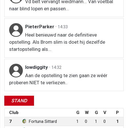
Vd belt vervangt weidmann... Van voetbal
naar blind lopen en passen...
PieterParker
·
14:33
Heel benieuwd naar de definitieve
opstelling. Als Brom slim is doet hij dezelfde
startopstelling als...
lowdiggity
·
14:32
Aan de opstelling te zien gaan ze wéér
proberen NIET te verliezen..
STAND
Club
G
W
G
V
P
7
Fortuna Sittard
1
0
1
0
1