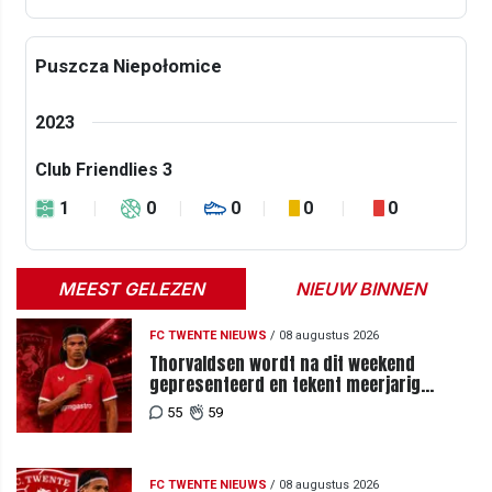
Puszcza Niepołomice
2023
Club Friendlies 3
1
0
0
0
0
MEEST GELEZEN
NIEUW BINNEN
FC TWENTE NIEUWS
/
08 augustus 2026
Thorvaldsen wordt na dit weekend
gepresenteerd en tekent meerjarig
contract bij FC Twente
55
59
FC TWENTE NIEUWS
/
08 augustus 2026