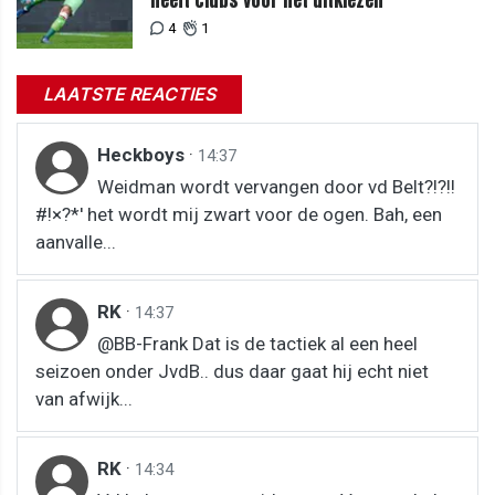
4
1
LAATSTE REACTIES
Heckboys
·
14:37
Weidman wordt vervangen door vd Belt?!?!!
#!×?*' het wordt mij zwart voor de ogen. Bah, een
aanvalle...
RK
·
14:37
@BB-Frank Dat is de tactiek al een heel
seizoen onder JvdB.. dus daar gaat hij echt niet
van afwijk...
RK
·
14:34