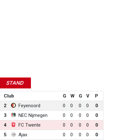
STAND
Club
G
W
G
V
P
2
Feyenoord
0
0
0
0
0
3
NEC Nijmegen
0
0
0
0
0
4
FC Twente
0
0
0
0
0
5
Ajax
0
0
0
0
0