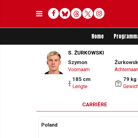
Facebook
Bluesky
Threads
Twitter
Delen op Whats
Home
Programm
S. ŻURKOWSKI
Szymon
Żurkowsk
Voornaam
Achternaa
185 cm
79 kg
Lengte
Gewich
CARRIÈRE
Poland