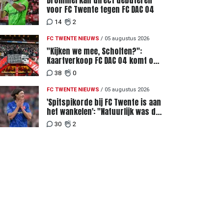
Drommel kan direct debuteren
voor FC Twente tegen FC DAC 04
14
2
FC TWENTE NIEUWS
/
05 augustus 2026
"Kijken we mee, Scholten?":
Kaartverkoop FC DAC 04 komt op
gang, supporters niet blij met
38
0
ticketprijzen
FC TWENTE NIEUWS
/
05 augustus 2026
'Spitspikorde bij FC Twente is aan
het wankelen': "Natuurlijk was dat
een signaal"
30
2