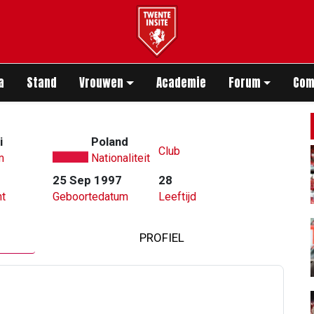
app
a
Stand
Vrouwen
Academie
Forum
Com
i
Poland
Club
m
Nationaliteit
25 Sep 1997
28
t
Geboortedatum
Leeftijd
PROFIEL