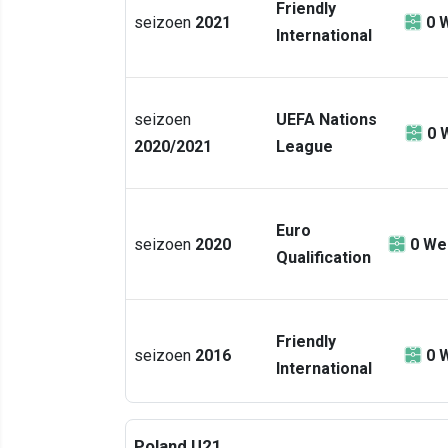
Friendly
seizoen
2021
0
W
International
seizoen
UEFA Nations
0
2020/2021
League
Euro
seizoen
2020
0
Wed
Qualification
Friendly
seizoen
2016
0
W
International
Poland U21