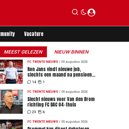
munity
Vacature
MEEST GELEZEN
NIEUW BINNEN
FC TWENTE NIEUWS
/
05 augustus 2026
Ron Jans vindt nieuwe job,
slechts een maand na pensioen
als hoofdtrainer
14
1
FC TWENTE NIEUWS
/
05 augustus 2026
Slecht nieuws voor Van den Brom
richting FC DAC 04-thuis
23
6
FC TWENTE NIEUWS
/
05 augustus 2026