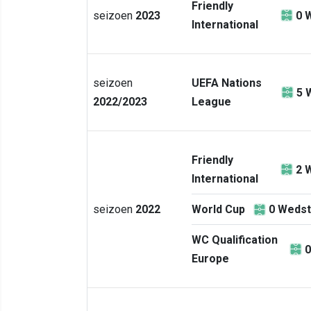
Friendly
seizoen
2023
0
W
International
seizoen
UEFA Nations
5
2022/2023
League
Friendly
2
W
International
seizoen
2022
World Cup
0
Wedst
WC Qualification
0
Europe