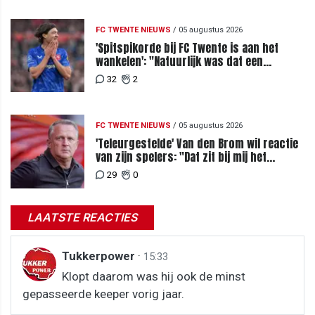
FC TWENTE NIEUWS
/
05 augustus 2026
'Spitspikorde bij FC Twente is aan het
wankelen': "Natuurlijk was dat een
signaal"
32
2
FC TWENTE NIEUWS
/
05 augustus 2026
'Teleurgestelde' Van den Brom wil reactie
van zijn spelers: "Dat zit bij mij het
meeste diep"
29
0
LAATSTE REACTIES
Tukkerpower
·
15:33
Klopt daarom was hij ook de minst
gepasseerde keeper vorig jaar.