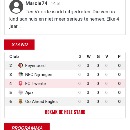
Marcie74
·
14:51
Ten Voorde is idd uitgedreten. Die vent is
kind aan huis en niet meer serieus te nemen. Elke 4
jaar...
STAND
Club
G
W
G
V
P
2
Feyenoord
0
0
0
0
0
3
NEC Nijmegen
0
0
0
0
0
4
FC Twente
0
0
0
0
0
5
Ajax
0
0
0
0
0
6
Go Ahead Eagles
0
0
0
0
0
BEKIJK DE HELE STAND
PROGRAMMA