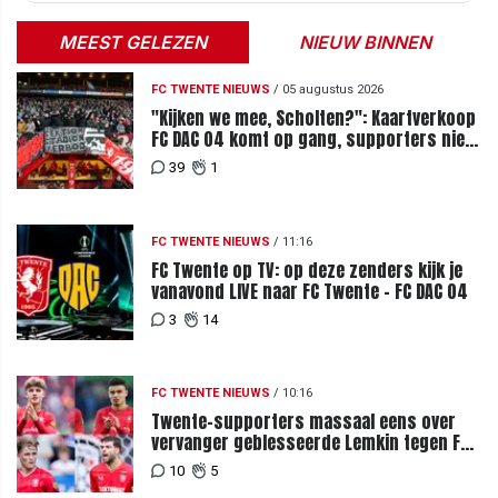
MEEST GELEZEN
NIEUW BINNEN
FC TWENTE NIEUWS
/
05 augustus 2026
"Kijken we mee, Scholten?": Kaartverkoop
FC DAC 04 komt op gang, supporters niet
blij met ticketprijzen
39
1
FC TWENTE NIEUWS
/
11:16
FC Twente op TV: op deze zenders kijk je
vanavond LIVE naar FC Twente - FC DAC 04
3
14
FC TWENTE NIEUWS
/
10:16
Twente-supporters massaal eens over
vervanger geblesseerde Lemkin tegen FC
DAC 04
10
5