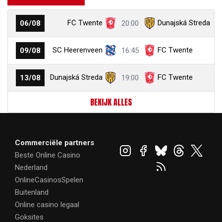
FC Twente
Dunajská Streda
06/08
20:00
SC Heerenveen
FC Twente
09/08
16:45
Dunajská Streda
FC Twente
13/08
19:00
BEKIJK ALLES
Commerciële partners
Beste Online Casino
Nederland
OnlineCasinosSpelen
Buitenland
Online casino legaal
Goksites