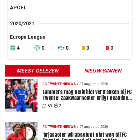
APOEL
2020/2021
Europa League
4
0
0
0
0
MEEST GELEZEN
NIEUW BINNEN
FC TWENTE NIEUWS
/
07 augustus 2026
Lammers mag definitief vertrekken bij FC
Twente: zaakwaarnemer krijgt deadline
vanwege komst vervanger
69
2
FC TWENTE NIEUWS
/
07 augustus 2026
'Orjasaeter wil absoluut niet weg bij FC