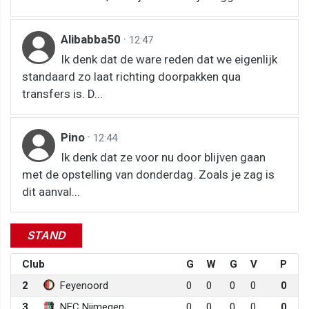
Alibabba50
·
12:47
Ik denk dat de ware reden dat we eigenlijk
standaard zo laat richting doorpakken qua
transfers is. D...
Pino
·
12:44
Ik denk dat ze voor nu door blijven gaan
met de opstelling van donderdag. Zoals je zag is
dit aanval...
STAND
Club
G
W
G
V
P
2
Feyenoord
0
0
0
0
0
3
NEC Nijmegen
0
0
0
0
0