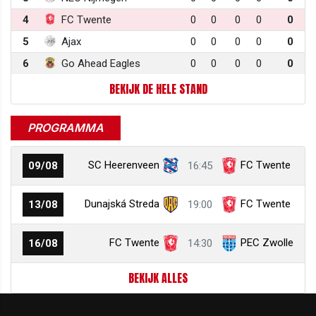
4
FC Twente
0
0
0
0
0
5
Ajax
0
0
0
0
0
6
Go Ahead Eagles
0
0
0
0
0
BEKIJK DE HELE STAND
PROGRAMMA
SC Heerenveen
FC Twente
09/08
16:45
Dunajská Streda
FC Twente
13/08
19:00
FC Twente
PEC Zwolle
16/08
14:30
BEKIJK ALLES