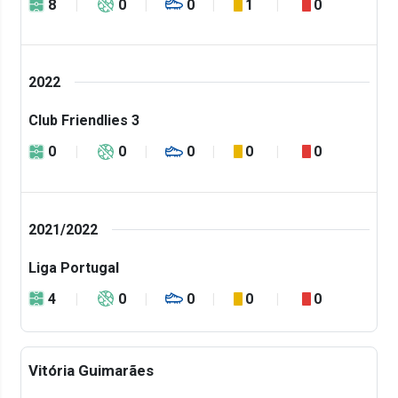
8
0
0
1
0
2022
Club Friendlies 3
0
0
0
0
0
2021/2022
Liga Portugal
4
0
0
0
0
Vitória Guimarães