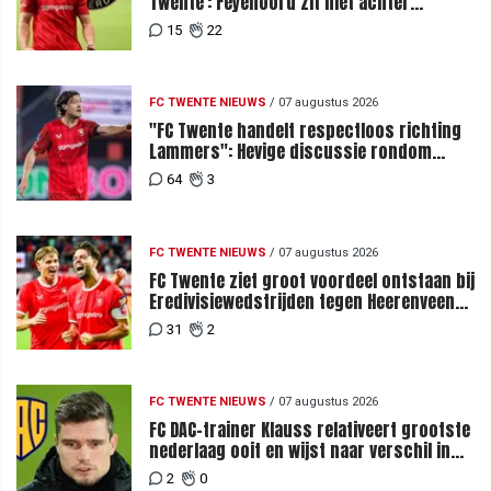
Twente': Feyenoord zit niet achter
recordbod
15
22
FC TWENTE NIEUWS
/
07 augustus 2026
"FC Twente handelt respectloos richting
Lammers": Hevige discussie rondom
degradatie tot derde spits
64
3
FC TWENTE NIEUWS
/
07 augustus 2026
FC Twente ziet groot voordeel ontstaan bij
Eredivisiewedstrijden tegen Heerenveen
en PEC Zwolle
31
2
FC TWENTE NIEUWS
/
07 augustus 2026
FC DAC-trainer Klauss relativeert grootste
nederlaag ooit en wijst naar verschil in
selectiewaarden
2
0