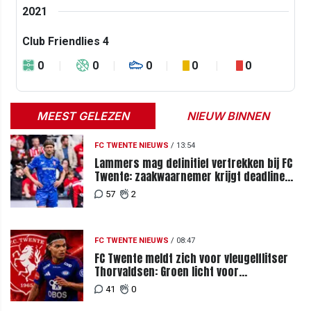
2021
Club Friendlies 4
0
0
0
0
0
MEEST GELEZEN
NIEUW BINNEN
FC TWENTE NIEUWS
/
13:54
Lammers mag definitief vertrekken bij FC
Twente: zaakwaarnemer krijgt deadline
vanwege komst vervanger
57
2
FC TWENTE NIEUWS
/
08:47
FC Twente meldt zich voor vleugelflitser
Thorvaldsen: Groen licht voor
miljoenenbod
41
0