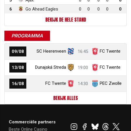
6
Go Ahead Eagles
0
0
0
0
0
BEKIJK DE HELE STAND
PROGRAMMA
SC Heerenveen
FC Twente
09/08
16:45
Dunajská Streda
FC Twente
13/08
19:00
FC Twente
PEC Zwolle
16/08
14:30
BEKIJK ALLES
Commerciële partners
Beste Online Casino