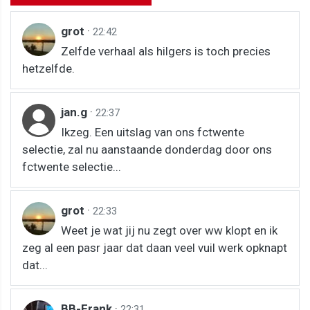
grot
·
22:42
Zelfde verhaal als hilgers is toch precies
hetzelfde.
jan.g
·
22:37
Ikzeg. Een uitslag van ons fctwente
selectie, zal nu aanstaande donderdag door ons
fctwente selectie...
grot
·
22:33
Weet je wat jij nu zegt over ww klopt en ik
zeg al een pasr jaar dat daan veel vuil werk opknapt
dat...
BB-Frank
·
22:31