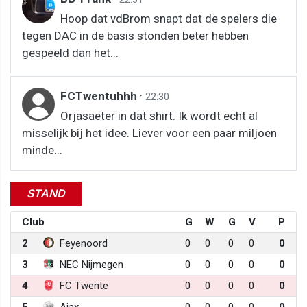
Hoop dat vdBrom snapt dat de spelers die
tegen DAC in de basis stonden beter hebben
gespeeld dan het...
FCTwentuhhh
·
22:30
Orjasaeter in dat shirt. Ik wordt echt al
misselijk bij het idee. Liever voor een paar miljoen
minde...
STAND
Club
G
W
G
V
P
2
Feyenoord
0
0
0
0
0
3
NEC Nijmegen
0
0
0
0
0
4
FC Twente
0
0
0
0
0
5
Ajax
0
0
0
0
0