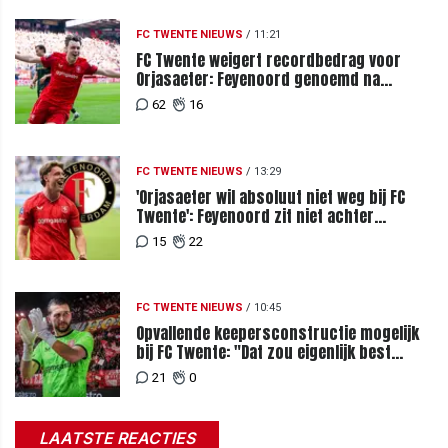
FC TWENTE NIEUWS
/
11:21
FC Twente weigert recordbedrag voor
Orjasaeter: Feyenoord genoemd na
megabod
62
16
FC TWENTE NIEUWS
/
13:29
'Orjasaeter wil absoluut niet weg bij FC
Twente': Feyenoord zit niet achter
recordbod
15
22
FC TWENTE NIEUWS
/
10:45
Opvallende keepersconstructie mogelijk
bij FC Twente: "Dat zou eigenlijk best
kunnen"
21
0
LAATSTE REACTIES